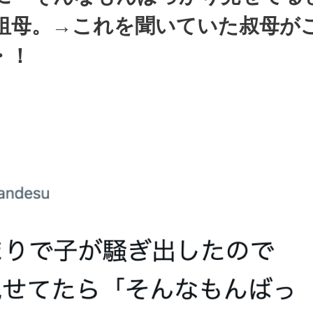
祖母。→これを聞いていた叔母が
・！