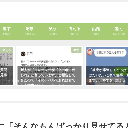
癒す
感動
笑う
考える
話題
驚く
relax
Impress
laugh
think
topic
surprise
考える
癒す
の質問
新人が「クレーマーが『上の者に代
「彼氏が浮気してるっぽ
、見事
われ』と言っています」と報告して
はだいたいこれで無事、
きたので「そのレベルであれば君で
ます。「怖すぎ（笑）」
も大丈夫だよ！」と言ったら・・・
2021年1月29日
クレーマーにこう言い放った！
っかり見せてるとバカになる」と言った祖母。→これを聞いていた叔母がこんな事
（笑）
2021年5月10日
子供に「そんなもんばっかり見せてる