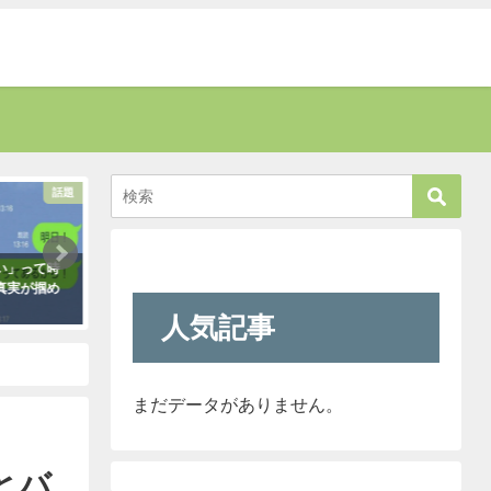
話題
話題
い」って時
お爺さんに「席を譲りなさい」と叱
新聞に届いた無神経
真実が掴め
責された男性。→すると若い運転手
内容に絶句。しかし
さんがこう言い放った！
なほどの公開処刑に
人気記事
に・・・
2021年5月2日
2021年3月13日
を言い放った・・！
まだデータがありません。
とバ