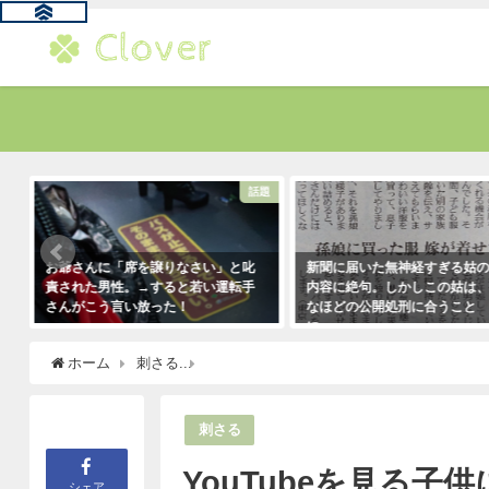
題
話題
お爺さんに「席を譲りなさい」と叱
新聞に届いた無神経すぎる姑
責された男性。→すると若い運転手
内容に絶句。しかしこの姑は
さんがこう言い放った！
なほどの公開処刑に合うこと
に・・・
2021年5月2日
2021年3月13日
ホーム
刺さる
YouTubeを見る子供に「そんなもんば
刺さる
YouTubeを見る
シェア