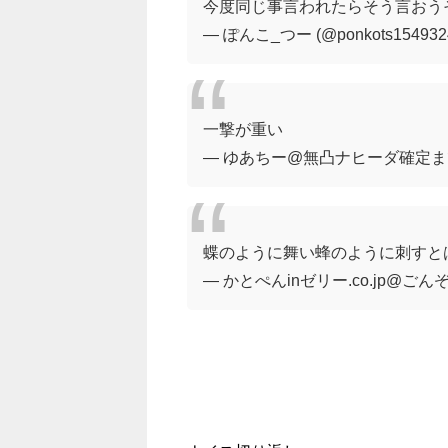
今度同じ事言われたらそう言おう
— ぽんこ_つー (@ponkots154932
一撃が重い
— ゆあちー@無凸ナヒーダ確定までガチ
蝶のように舞い蜂のように刺すと
— かとぺんinゼリー.co.jp@ごんぞー 