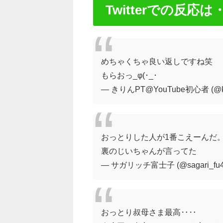
Twitterでの反応は
めちゃくちゃ良い返しですね笑
もらおっ_φ(･_･
— きりんPT@YouTube初心者 (@ki
おっとりした人が1番こえーんだ
裏のじいちゃんが言ってた
— サガリッチ富士子 (@sagari_fu
おっとり叔母さま最高‥‥