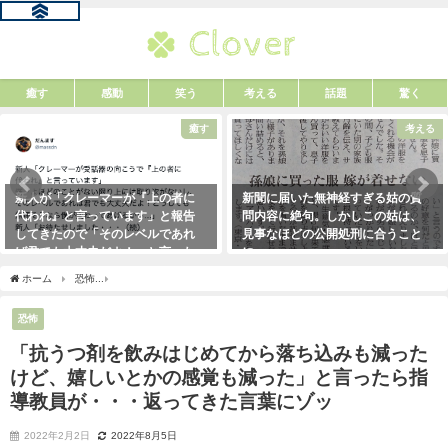
癒す
感動
笑う
考える
話題
驚く
癒す
考える
新人が「クレーマーが『上の者に
新聞に届いた無神経すぎる姑の質
代われ』と言っています」と報告
問内容に絶句。しかしこの姑は、
してきたので「そのレベルであれ
見事なほどの公開処刑に合うこと
ば君でも大丈夫だよ！」と言った
に・・・
ら・・・クレーマーにこう言い放
2021年3月13日
ホーム
恐怖
「抗うつ剤を飲みはじめてから落ち込みも減ったけど、嬉しいとかの感
った！（笑）
2021年5月10日
恐怖
「抗うつ剤を飲みはじめてから落ち込みも減った
けど、嬉しいとかの感覚も減った」と言ったら指
導教員が・・・返ってきた言葉にゾッ
2022年2月2日
2022年8月5日