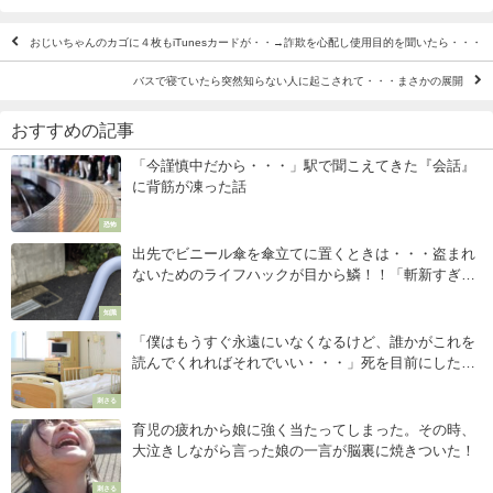
おじいちゃんのカゴに４枚もiTunesカードが・・→詐欺を心配し使用目的を聞いたら・・・
バスで寝ていたら突然知らない人に起こされて・・・まさかの展開
おすすめの記事
「今謹慎中だから・・・」駅で聞こえてきた『会話』
に背筋が凍った話
恐怖
出先でビニール傘を傘立てに置くときは・・・盗まれ
ないためのライフハックが目から鱗！！「斬新すぎる
（笑）」
知識
「僕はもうすぐ永遠にいなくなるけど、誰かがこれを
読んでくれればそれでいい・・・」死を目前にした24
歳男性の魂のメッセージが胸に突き刺さる
刺さる
育児の疲れから娘に強く当たってしまった。その時、
大泣きしながら言った娘の一言が脳裏に焼きついた！
刺さる