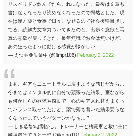
リスペリドン飲んでたらこれになった。最後は文章も
書けなくなったり読めなくなったので愕然とした。現
在は漢方薬と食事で日々こなせるので社会復帰目指し
てる。読解力文章力ついてきたのと、出歩く意欲と写
真の意欲が戻ってきた。長年無職でお金は無いけど。
あの狂ったように動ける感覚が懐かしい
— えつや＠失業中 (@ftmpr106)
February 2, 2022
まあ、ギアをニュートラルに戻すような感じだから…
今まではメンタル的に自分で頑張った結果、歪ながら
も何かしらの欲求や感動で、心のギア入れ替えまくっ
てバランス取ってたけど、薬で落ち着いた結果要らな
くなった…ていうパターンかなぁ…？
— しき@fgoは割かし。トレーナーと格闘家と救い主に
審神者はてきとー勢 (@kofgoTR)
February 2, 2022