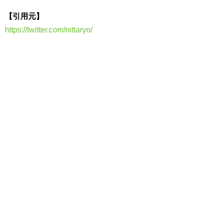
【引用元】
https://twitter.com/nittaryo/