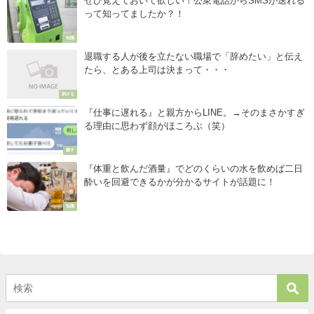
ぜひ覚えておいて欲しい！公衆電話からSMSが送れる
って知ってましたか？！
知識
退職する人が後を立たない職場で「辞めたい」と伝え
たら、とある上司は決まって・・・
刺さる
『仕事に遅れる』と親方からLINE。→そのまさかすぎ
る理由に思わず顔がほころぶ（笑）
癒す
『体重と飲んだ酒量』でどのくらいの水を飲めば二日
酔いを回避できるかが分かるサイトが話題に！
知識