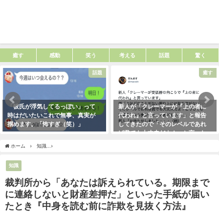
癒す
感動
笑う
考える
話題
驚く
話題
癒す
「彼氏が浮気してるっぽい」って
新人が「クレーマーが『上の者に
時はだいたいこれで無事、真実が
代われ』と言っています」と報告
掴めます。「怖すぎ（笑）」
してきたので「そのレベルであれ
ば君でも大丈夫だよ！」と言った
2021年1月29日
ら・・・クレーマーにこう言い放
ホーム
知識
裁判所から「あなたは訴えられている。期限までに連絡しないと財産差
った！（笑）
2021年5月10日
知識
裁判所から「あなたは訴えられている。期限まで
に連絡しないと財産差押だ」といった手紙が届い
たとき『中身を読む前に詐欺を見抜く方法』