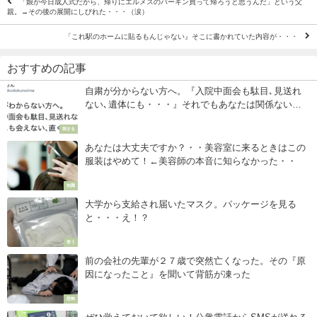
「娘が今日成人式だから、帰りにエルメスのバーキン買って帰ろうと思うんだ」という父
親。→その後の展開にしびれた・・・（涙）
「これ駅のホームに貼るもんじゃない』そこに書かれていた内容が・・・
おすすめの記事
自粛が分からない方へ。『入院中面会も駄目､見送れ
ない､遺体にも・・・』それでもあなたは関係ないと
言えますか？
刺さる
あなたは大丈夫ですか？・・美容室に来るときはこの
服装はやめて！←美容師の本音に知らなかった・・
知識
大学から支給され届いたマスク。パッケージを見る
と・・・え！？
笑う
前の会社の先輩が２７歳で突然亡くなった。その『原
因になったこと』を聞いて背筋が凍った
恐怖