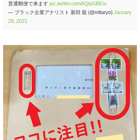
普通郵便で来ます
pic.twitter.com/tiQlpGBEiv
— ブラック企業アナリスト 新田 龍 (@nittaryo)
January
26, 2021