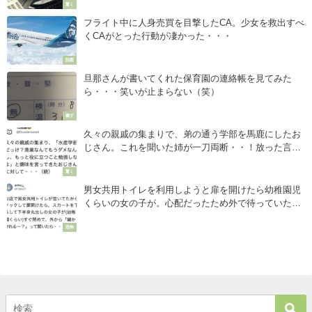
驚く
フライト中に人身売買を目撃したCA。少女を救出すべ
くCAがとった行動が凄かった・・・
話題
旦那さんが書いてくれた保育園の連絡帳を見てみた
ら・・・笑いが止まらない（笑）
癒す
久々の親戚の集まりで、弟の通う学部を馬鹿にしたお
じさん。これを聞いた姉が一刀両断・・！放った言葉
が最高すぎ！
驚く
男女共用トイレを利用しようと扉を開けたら幼稚園児
くらいの女の子が。心配だったため外で待っていたら
５分後・・・
恐怖