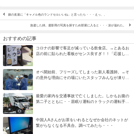
娘の友達に「キャメル色のランドセルいいね」と言ったら・・・えっ、、
急逝した姉。遺影用の写真を探すため部屋に入ると・・・涙が溢れた。
おすすめの記事
コロナの影響で客足が減っている飲食店。→とあるお
店の前に貼られた看板がセンス良すぎ！！「応援した
くなる」
癒す
オペ開始前、フリーズしてしまった新人看護師。→そ
の意外な理由にその場にいたスタッフみんなが凍りつ
く・・
話題
最愛の家内を交通事故で亡くしました。しかもお腹の
第二子とともに・・居眠り運転のトラックの運転手を
一生憎むつもりでした。が、しかし・・・
刺さる
中国人Aさんがお茶をいれるとなぜか会社のネットが
繋がらなくなる不具合。調べてみたら・・・