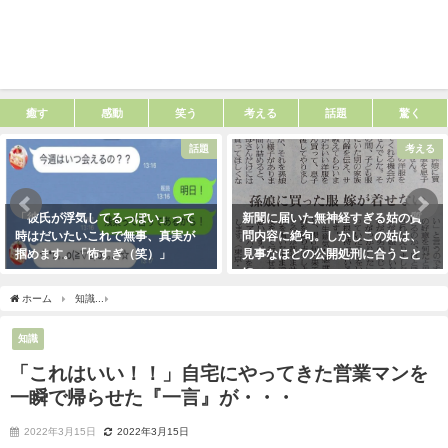
癒す
感動
笑う
考える
話題
驚く
話題
考える
「彼氏が浮気してるっぽい」って
新聞に届いた無神経すぎる姑の質
時はだいたいこれで無事、真実が
問内容に絶句。しかしこの姑は、
掴めます。「怖すぎ（笑）」
見事なほどの公開処刑に合うこと
に・・・
2021年1月29日
2021年3月13日
ホーム
知識
「これはいい！！」自宅にやってきた営業マンを一瞬で帰らせた『一言
知識
「これはいい！！」自宅にやってきた営業マンを
一瞬で帰らせた『一言』が・・・
2022年3月15日
2022年3月15日