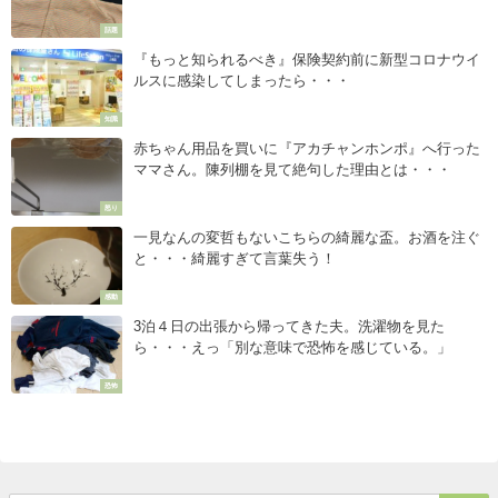
話題
『もっと知られるべき』保険契約前に新型コロナウイ
ルスに感染してしまったら・・・
知識
赤ちゃん用品を買いに『アカチャンホンポ』へ行った
ママさん。陳列棚を見て絶句した理由とは・・・
怒り
一見なんの変哲もないこちらの綺麗な盃。お酒を注ぐ
と・・・綺麗すぎて言葉失う！
感動
3泊４日の出張から帰ってきた夫。洗濯物を見た
ら・・・えっ「別な意味で恐怖を感じている。」
恐怖