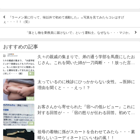
『ラーメン屋に行って、味以外で初めて感動した』→写真を見てみたらコレはすげ
ぇ・・・！！（笑）
「落とし物を乗務員に届けないで」という運転士。なぜなら・・・マジか。
おすすめの記事
久々の親戚の集まりで、弟の通う学部を馬鹿にしたお
じさん。これを聞いた姉が一刀両断・・！放った言葉
が最高すぎ！
驚く
太っているのに検診にひっかからない女性。→医師に
理由を聞くと・・・えっ！？
刺さる
お客さんから寄せられた『宿への低レビュー』これに
対する回答が・・「宿の怒りが伝わる回答。初めて見
ました。」
話題
祖母の着物に孫がスカートを合わせてみたら・・・素
晴らしいコーディネートにいいねの嵐！！