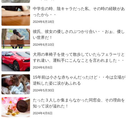
中学生の時、陰キャラだった私、その時の経験があ
ったから・・
2024年6月18日
彼氏、彼女の優しさのぶつかり合い・・おぉ、優し
い世界だ！
2024年6月10日
犬用の車椅子を使って散歩していたらフェラーリと
すれ違い、運転手にこんなことを言われました・・
2024年6月6日
15年前は小さな赤ちゃんだったけど・・今は立場が
逆転した姿に涙があふれる
2024年5月30日
たった３人しか集まらなかった同窓会、その理由を
知って涙が溢れた！
2024年4月6日