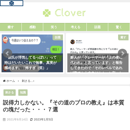
癒す
感動
笑う
考える
話題
驚く
話題
癒す
「彼氏が浮気してるっぽい」って
新人が「クレーマーが『上の者に
時はだいたいこれで無事、真実が
代われ』と言っています」と報告
掴めます。「怖すぎ（笑）」
してきたので「そのレベルであれ
ば君でも大丈夫だよ！」と言った
2021年1月29日
ら・・・クレーマーにこう言い放
ホーム
刺さる
説得力しかない。『その道のプロの教え』は本質の塊だった・・・７
った！（笑）
2021年5月10日
刺さる
知識
説得力しかない。『その道のプロの教え』は本質
の塊だった・・・７選
2021年9月14日
2023年1月5日