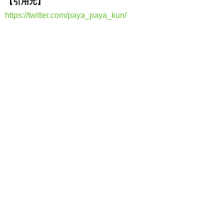
【引用元】
https://twitter.com/paya_paya_kun/