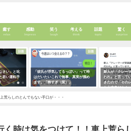
癒す
感動
笑う
考える
話題
驚く
relax
Impress
laugh
think
topic
surprise
話題
話題
」と叱
「彼氏が浮気してるっぽい」って時
新人が「クレーマーが『
運転手
はだいたいこれで無事、真実が掴め
われ』と言っています」
ます。「怖すぎ（笑）」
きたので「そのレベルで
も大丈夫だよ！」と言っ
2021年1月29日
クレーマーにこう言い放
車上荒らしのとんでもない手口が・・・
（笑）
2021年5月10日
行く時は気をつけて！！車上荒ら