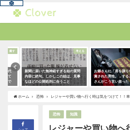
す
考える
新聞に届いた無神経すぎる姑の質問
お爺さんに「席を譲りなさい
内容に絶句。しかしこの姑は、見事
責された男性。→すると若い
なほどの公開処刑に合うこと
さんがこう言い放った！
に・・・
2021年5月2日
2021年3月13日
ホーム
恐怖
レジャーや買い物へ行く時は気をつけて！！
恐怖
知識
レジャーや買い物へ
シェア