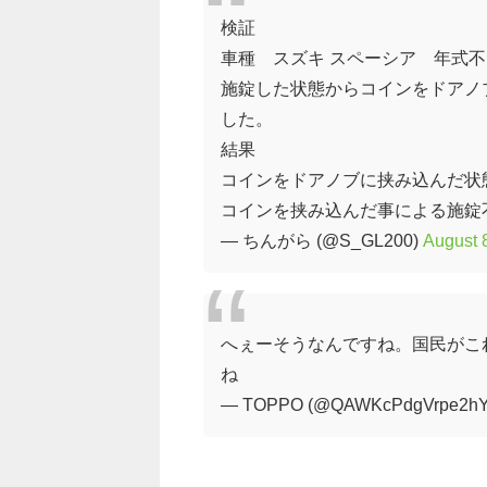
検証
車種 スズキ スペーシア 年式不
施錠した状態からコインをドアノ
した。
結果
コインをドアノブに挟み込んだ状
コインを挟み込んだ事による施錠
— ちんがら (@S_GL200)
August 
へぇーそうなんですね。国民がこ
ね
— TOPPO (@QAWKcPdgVrpe2h