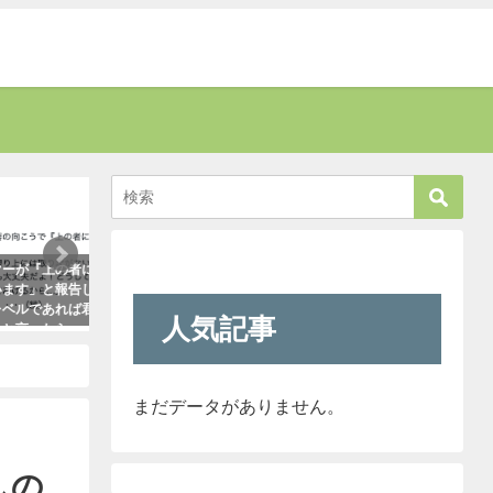
癒す
考える
上の者に代
新聞に届いた無神経すぎる姑の質問
お爺さんに「席を譲
と報告して
内容に絶句。しかしこの姑は、見事
責された男性。→す
あれば君で
なほどの公開処刑に合うこと
さんがこう言い放っ
人気記事
たら・・・
に・・・
2021年5月2日
った！
2021年3月13日
まだデータがありません。
しの