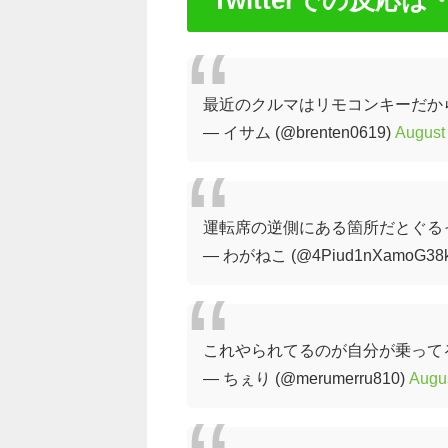
Twitterでの反応は
最近のクルマはリモコンキーだから
— イサム (@brenten0619)
August
運転席の逆側にある箇所だとぐる
— わがねこ (@4Piud1nXamoG38
これやられてるのが自分が乗って
— ちぇり (@merumerru810)
Augus