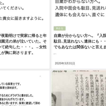
刺さる
が夜勤明けで実家に帰ると年
自粛が分からない方へ。『入
稚園児の弟が泣いていた。そ
駄目､見送れない､遺体にも・
いて絶句した・・・。→女性
でもあなたは関係ないと言え
えが胸に刺さります。
...
2020年3月31日