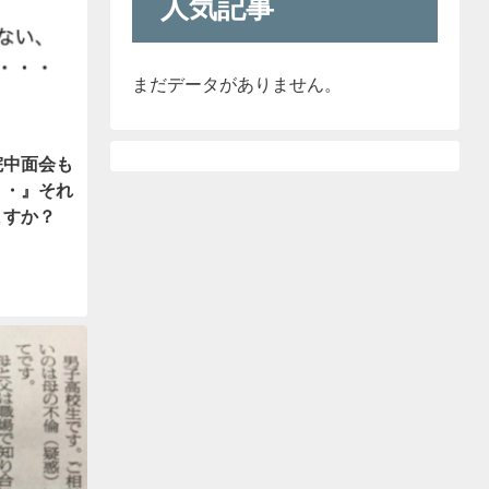
人気記事
まだデータがありません。
院中面会も
・・』それ
ますか？