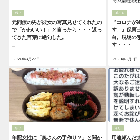
怒り
刺さる
元同僚の男が彼女の写真見せてくれたの
『コロナが
で「かわいい！」と言ったら・・・返っ
す。』保育
てきた言葉に絶句した。
白。現場の
す・・・
...
...
2020年3月22日
2020年3月9日
怒り
怒り
年配女性に「奥さんの手作り？」と聞か
用達頼んだ