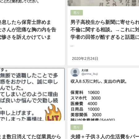
怒り
終息したら保育士辞めま
男子高校生から新聞に寄せら
士さんが悲痛な胸の内を告
不倫に関する相談。→これに
悲惨さを訴えかけていま
学者の回答が酷すぎると話題
...
2020年2月24日
怒り
まま数日消えてた従業員から
夫婦＋子供３人の生活費をパ