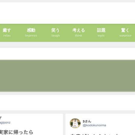
癒す
感動
笑う
考える
話題
驚く
relax
Impress
laugh
think
topic
surprise