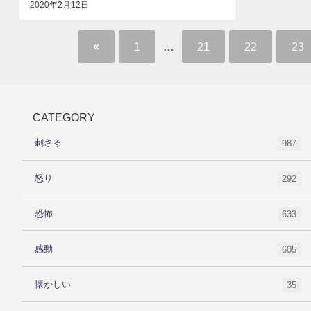
2020年2月12日
1
…
21
22
23
CATEGORY
刺さる
987
怒り
292
恐怖
633
感動
605
懐かしい
35