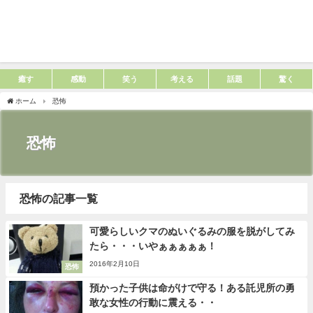
癒す
感動
笑う
考える
話題
驚く
ホーム
恐怖
恐怖
恐怖の記事一覧
可愛らしいクマのぬいぐるみの服を脱がしてみ
たら・・・いやぁぁぁぁぁ！
2016年2月10日
恐怖
預かった子供は命がけで守る！ある託児所の勇
敢な女性の行動に震える・・