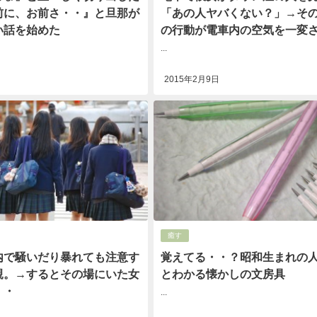
前に、お前さ・・』と旦那が
「あの人ヤバくない？」→そ
い話を始めた
の行動が電車内の空気を一変
...
2015年2月9日
癒す
内で騒いだり暴れても注意す
覚えてる・・？昭和生まれの
親。→するとその場にいた女
とわかる懐かしの文房具
・・
...