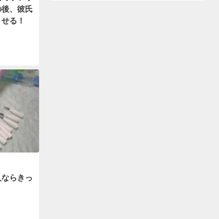
の後、彼氏
させる！
人ならきっ