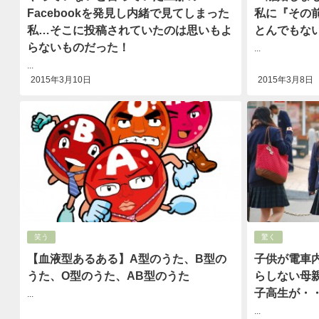
Facebookを発見し内緒で見てしまった
私に『その
私…そこに投稿されていたのは思いもよ
とんでもな
らないものだった！
...
...
2015年3月10日
2015年3月8日
笑う
驚く
【血液型あるある】A型のうた、B型の
子供が電車
うた、O型のうた、AB型のうた
らしない母
子高生が・
...
...