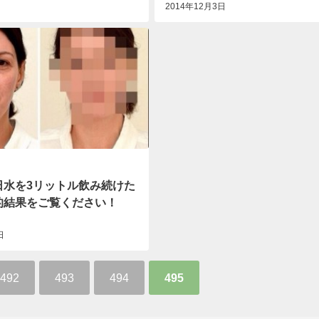
2014年12月3日
日水を3リットル飲み続けた
的結果をご覧ください！
日
492
493
494
495