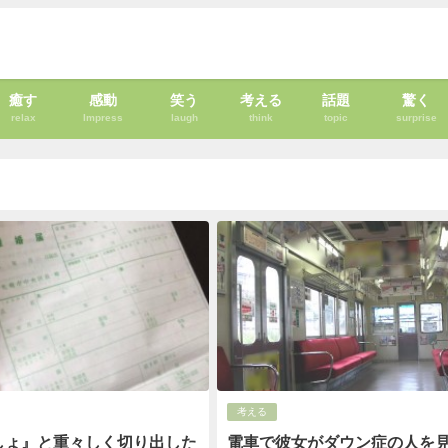
癒す
感動
笑う
考える
話題
驚く
relax
Impress
laugh
think
topic
surprise
考える
しょ』と重々しく切り出した
電車で彼女がダウン症の人を