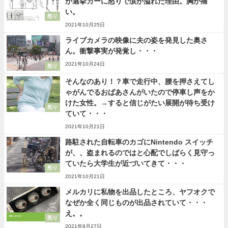
が選挙カーに怒りで涙が溢れた理由。胸が痛
い。
怒り
2021年10月25日
ライブカメラの映像に夫の姿を発見した奥さ
ん。衝撃事実が発覚し・・・
2021年10月24日
怒り
そんなのあり！？車で走行中、腰を押さえてし
ゃがんでるおばあさんがいたので停車し声をか
けた女性。→すると信じがたい展開が待ち受け
怒り
ていて・・・
2021年10月21日
路駐された自転車のカゴにNintendo スイッチ
が、、盗まれるのではと心配でしばらく見守っ
ていたら大学生が近づいてきて・・・
怒り
2021年10月21日
メルカリに私物を出品したところ、ヤフオクで
なぜか全く同じものが出品されていて・・・
え。。
怒り
2021年9月27日