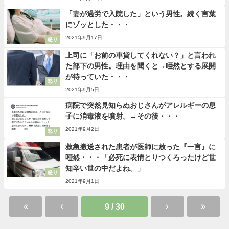
「妻が過労で入院した」という男性。続く言葉
にゾッとした・・・
2021年9月17日
怒り
上司に「お前の車貸してくれない？」と言われ
た部下の男性。理由を聞くと→唖然とする展開
が待っていた・・・
怒り
2021年9月5日
病院で突然見知らぬおじさんがアレルギーの息
子に消毒液を噴射。→その後・・・
2021年9月2日
怒り
救急搬送された患者が医師に放った『一言』に
唖然・・・「必死に表情とりつくろったけど世
知辛い世の中だよね。」
怒り
2021年9月1日
9 / 30