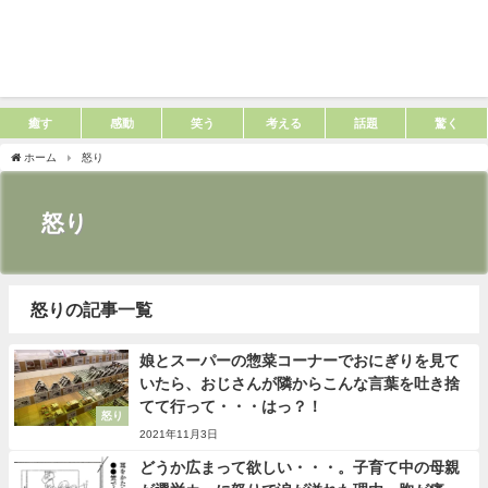
癒す
感動
笑う
考える
話題
驚く
ホーム
怒り
怒り
怒りの記事一覧
娘とスーパーの惣菜コーナーでおにぎりを見て
いたら、おじさんが隣からこんな言葉を吐き捨
てて行って・・・はっ？！
怒り
2021年11月3日
どうか広まって欲しい・・・。子育て中の母親