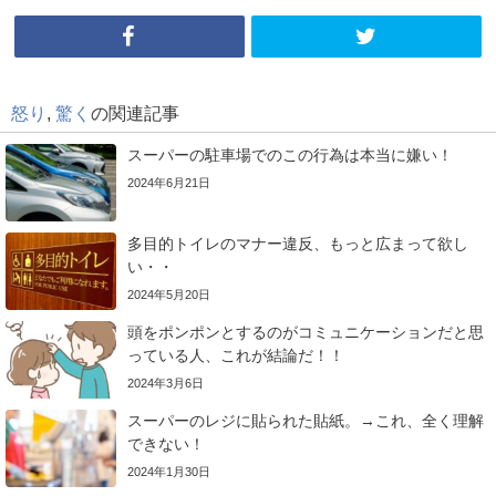
怒り
,
驚く
の関連記事
スーパーの駐車場でのこの行為は本当に嫌い！
2024年6月21日
多目的トイレのマナー違反、もっと広まって欲し
い・・
2024年5月20日
頭をポンポンとするのがコミュニケーションだと思
っている人、これが結論だ！！
2024年3月6日
スーパーのレジに貼られた貼紙。→これ、全く理解
できない！
2024年1月30日