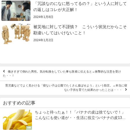
「冗談なのになに怒ってるの？」という人に対して
の返しはコレが大正解！
2024年1月8日
被災地に対して不謹慎？ こういう状況だからこそ
勘違いしてはいけないこと！
2024年1月2日
働きすぎで倒れた男性。気分転換をしていた事も医者に伝えると→衝撃的な注意を受け
た・・！
育児書などでよく見かける「寝ない子は公園でたくさん遊ばせよう」という助言。→本当に寝
ない子供を育てた結果わかったことは・・・
おすすめの記事
ちょっと待ったぁ！！「バナナの皮は捨てないで！」
こんなにも使い道が・・生活に役立つバナナの皮13の
活用法！
知識