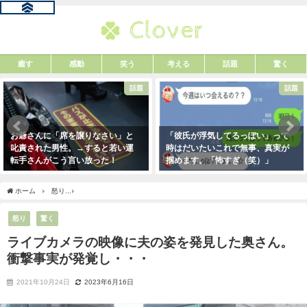
癒す
感動
笑う
考える
話題
驚く
話題
話題
お爺さんに「席を譲りなさい」と
「彼氏が浮気してるっぽい」って
叱責された男性。→すると若い運
時はだいたいこれで無事、真実が
転手さんがこう言い放った！
掴めます。「怖すぎ（笑）」
2021年5月2日
2021年1月29日
ホーム
怒り
ライブカメラの映像に夫の姿を発見した奥さん。衝撃事実が発覚し・・
怒り
驚く
ライブカメラの映像に夫の姿を発見した奥さん。
衝撃事実が発覚し・・・
2021年10月24日
2023年6月16日