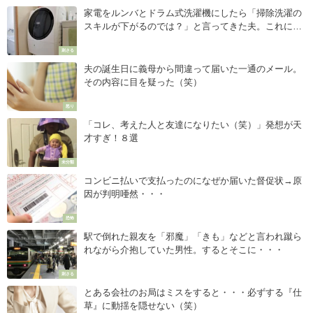
家電をルンバとドラム式洗濯機にしたら「掃除洗濯の
スキルが下がるのでは？」と言ってきた夫。これに対
する妻の反論に「ほんとそれ！！」
刺さる
夫の誕生日に義母から間違って届いた一通のメール。
その内容に目を疑った（笑）
怒り
「コレ、考えた人と友達になりたい（笑）」発想が天
才すぎ！８選
未分類
コンビニ払いで支払ったのになぜか届いた督促状→原
因が判明唖然・・・
恐怖
駅で倒れた親友を「邪魔」「きも」などと言われ蹴ら
れながら介抱していた男性。するとそこに・・・
刺さる
とある会社のお局はミスをすると・・・必ずする『仕
草』に動揺を隠せない（笑）