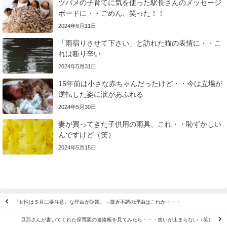
ツバメの子育てに気を使った駅長さんのメッセージ
ボードに・・ごめん、笑った！！
2024年6月11日
「雨宿りさせて下さい」と訪れた猫の表情に・・こ
れは断り辛い
2024年5月31日
15年前は小さな赤ちゃんだったけど・・今は立場が
逆転した姿に涙があふれる
2024年5月30日
妻が買ってきた子供用の雨具、これ・・恥ずかしい
んですけど（笑）
2024年5月15日
『女性は５月に要注意』な理由が話題。→最近不調の理由はこれか・・・
旦那さんが書いてくれた保育園の連絡帳を見てみたら・・・笑いが止まらない（笑）