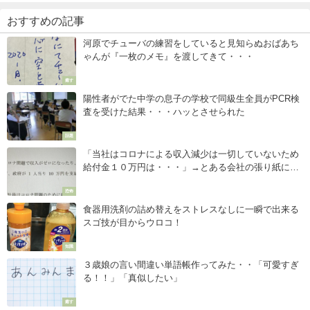
おすすめの記事
河原でチューバの練習をしていると見知らぬおばあち
ゃんが『一枚のメモ』を渡してきて・・・
癒す
陽性者がでた中学の息子の学校で同級生全員がPCR検
査を受けた結果・・・ハッとさせられた
話題
「当社はコロナによる収入減少は一切していないため
給付金１０万円は・・・」→とある会社の張り紙に絶
句
恐怖
食器用洗剤の詰め替えをストレスなしに一瞬で出来る
スゴ技が目からウロコ！
知識
３歳娘の言い間違い単語帳作ってみた・・「可愛すぎ
る！！」「真似したい」
癒す