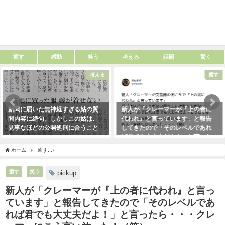
癒す
感動
笑う
考える
話題
驚く
考える
癒す
新聞に届いた無神経すぎる姑の質
新人が「クレーマーが『上の者に
問内容に絶句。しかしこの姑は、
代われ』と言っています」と報告
見事なほどの公開処刑に合うこと
してきたので「そのレベルであれ
に・・・
ば君でも大丈夫だよ！」と言った
ら・・・クレーマーにこう言い放
2021年3月13日
ホーム
癒す
新人が「クレーマーが『上の者に代われ』と言っています」と報告して
った！（笑）
2021年5月10日
癒す
笑う
pickup
新人が「クレーマーが『上の者に代われ』と言っ
ています」と報告してきたので「そのレベルであ
れば君でも大丈夫だよ！」と言ったら・・・クレ