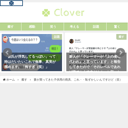
癒す
感動
笑う
考える
話題
驚く
話題
癒す
「彼氏が浮気してるっぽい」って
新人が「クレーマーが『上の者に
時はだいたいこれで無事、真実が
代われ』と言っています」と報告
掴めます。「怖すぎ（笑）」
してきたので「そのレベルであれ
ば君でも大丈夫だよ！」と言った
2021年1月29日
ら・・・クレーマーにこう言い放
ホーム
癒す
妻が買ってきた子供用の雨具、これ・・恥ずかしいんですけど（笑）
った！（笑）
2021年5月10日