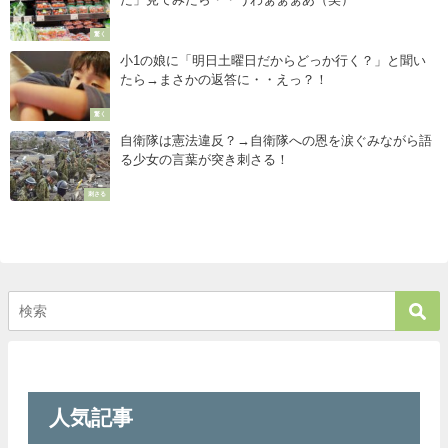
驚く
小1の娘に「明日土曜日だからどっか行く？」と聞い
たら→まさかの返答に・・えっ？！
驚く
自衛隊は憲法違反？→自衛隊への恩を涙ぐみながら語
る少女の言葉が突き刺さる！
刺さる
人気記事