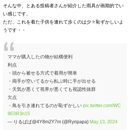
そんな中、とある投稿者さんが紹介した雨具が画期的でい
い感じです。
ただ、これを着た子供を連れて歩くのは少々恥ずかしいよ
うです・・
ママが購入したの物が結構便利
利点
・頭から被せる方式で着用が簡単
・両手が空いてるから転ぶ時に手が出せる
・天気が悪くて視界が悪くても視認性抜群
欠点
・鳥を引き連れてるのが恥ずかしい
pic.twitter.com/WC
9E0R3n15
— りるぱぱ@4Y8m2Y7m (@Ryripapa)
May 13, 2024