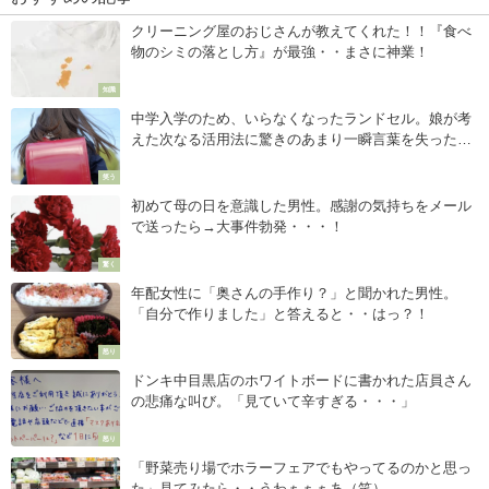
クリーニング屋のおじさんが教えてくれた！！『食べ
物のシミの落とし方』が最強・・まさに神業！
知識
中学入学のため、いらなくなったランドセル。娘が考
えた次なる活用法に驚きのあまり一瞬言葉を失った！
→その後、大爆笑ww
笑う
初めて母の日を意識した男性。感謝の気持ちをメール
で送ったら→大事件勃発・・・！
驚く
年配女性に「奥さんの手作り？」と聞かれた男性。
「自分で作りました」と答えると・・はっ？！
怒り
ドンキ中目黒店のホワイトボードに書かれた店員さん
の悲痛な叫び。「見ていて辛すぎる・・・」
怒り
「野菜売り場でホラーフェアでもやってるのかと思っ
た」見てみたら・・うわぁぁぁあ（笑）