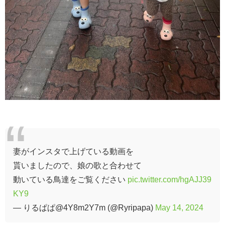
妻がインスタで上げている動画を
貰いましたので、娘の歌と合わせて
動いている鳥達をご覧ください
pic.twitter.com/hgAJJ39
KY9
— りるぱぱ@4Y8m2Y7m (@Ryripapa)
May 14, 2024