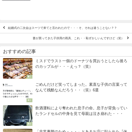
結婚式の二次会はスーツで来てと言われたので・・・そ、それは違うことない？？
妻が買ってきた子供用の雨具、これ・・恥ずかしいんですけど（笑）
おすすめの記事
ミスドでラスト一個のドーナツを買おうとしたら後ろ
のカップルが・・・えっ？（笑）
驚く
ごめんだけど笑ってしまった。素直な子供の言葉って
なんて残酷なんだろう・・（笑）6選
笑う
飲酒運転により奪われた息子の命。息子が背負ってい
たランドセルの中身を見て母親は泣き崩れた・・・
怒り
「非常事態のため・・・」とあるお店に貼られた『休