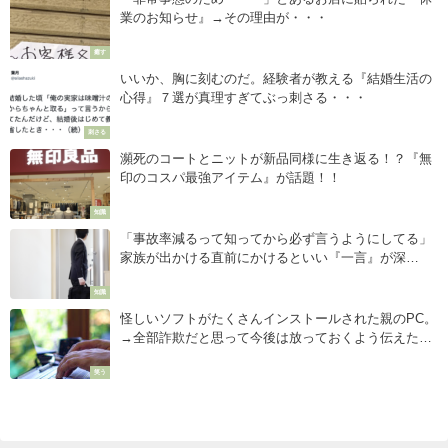
業のお知らせ』→その理由が・・・
癒す
いいか、胸に刻むのだ。経験者が教える『結婚生活の
心得』７選が真理すぎてぶっ刺さる・・・
刺さる
瀕死のコートとニットが新品同様に生き返る！？『無
印のコスパ最強アイテム』が話題！！
知識
「事故率減るって知ってから必ず言うようにしてる」
家族が出かける直前にかけるといい『一言』が深
い・・
知識
怪しいソフトがたくさんインストールされた親のPC。
→全部詐欺だと思って今後は放っておくよう伝えた
ら・・・
笑う