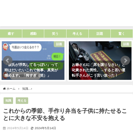
癒す
感動
笑う
考える
話題
驚く
話題
話題
「彼氏が浮気してるっぽい」って
お爺さんに「席を譲りなさい」と
時はだいたいこれで無事、真実が
叱責された男性。→すると若い運
掴めます。「怖すぎ（笑）」
転手さんがこう言い放った！
2021年1月29日
2021年5月2日
ホーム
知識
これからの季節、手作り弁当を子供に持たせることに大きな不安を抱え
知識
考える
これからの季節、手作り弁当を子供に持たせるこ
とに大きな不安を抱える
2024年5月14日
2024年5月14日