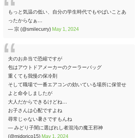
もっと気温の低い、自分の学生時代でもやばいことあ
ったからなぁ…
— 宗 (@smilecurry)
May 1, 2024
夫のお弁当で恐縮ですが
包はアウトドアメーカーのクーラーバッグ
重くても我慢の保冷剤
そして職場で一番エアコンの効いている場所に保管せ
よと命令しましたが
大人だからできるけどね…
お子さんは心配ですよね
尋常じゃない暑さですもんね
— みどり子闇に選ばれし者混沌の魔王邪神
(@midorico15)
May 1, 2024