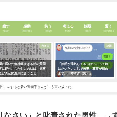
癒す
感動
笑う
考える
話題
驚く
relax
Impress
laugh
think
topic
surprise
考える
話題
の質問
「彼氏が浮気してるっぽい」って時
お爺さんに「席を譲りな
、見事
はだいたいこれで無事、真実が掴め
責された男性。→すると
ます。「怖すぎ（笑）」
さんがこう言い放った！
2021年1月29日
2021年5月2日
男性。→すると若い運転手さんがこう言い放った！
りなさい」と叱責された男性。→