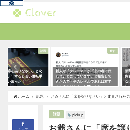
題
癒す
新人が「クレーマーが『上の者に代
新聞に届いた無神経すぎる姑
われ』と言っています」と報告して
内容に絶句。しかしこの姑は
きたので「そのレベルであれば君で
なほどの公開処刑に合うこと
も大丈夫だよ！」と言ったら・・・
に・・・
クレーマーにこう言い放った！
2021年3月13日
ホーム
話題
お爺さんに「席を譲りなさい」と叱責された
（笑）
2021年5月10日
話題
pickup
お爺さんに「席を譲
シェア