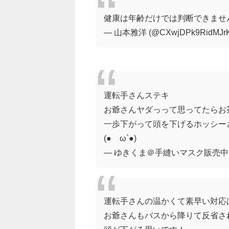
健康は年齢だけでは判断できませ
— 山本雅洋 (@CXwjDPk9RidMJr
運転手さんステキ
お爺さんヤダっって思ってたらお茶
一歩下がって頭を下げるホッシー
(●´ω`●)
— ゆきくま＠手縫いマスク販売中 (@ri
運転手さんの温かくて素早い対応
お爺さんもバスから降りて反省さ