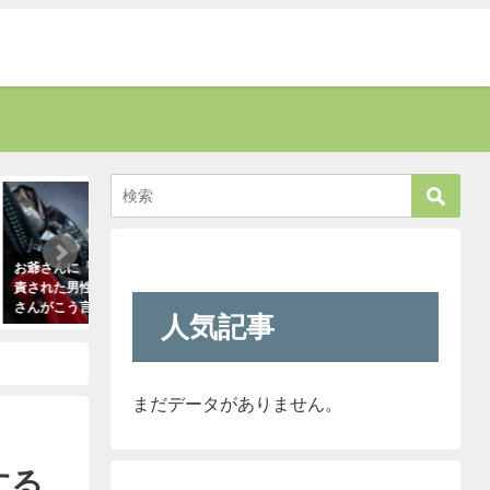
話題
癒す
さい」と叱
新人が「クレーマーが『上の者に代
新聞に届いた無神経
若い運転手
われ』と言っています」と報告して
内容に絶句。しかし
きたので「そのレベルであれば君で
なほどの公開処刑に
人気記事
も大丈夫だよ！」と言ったら・・・
に・・・
クレーマーにこう言い放った！
2021年3月13日
（笑）
2021年5月10日
まだデータがありません。
する