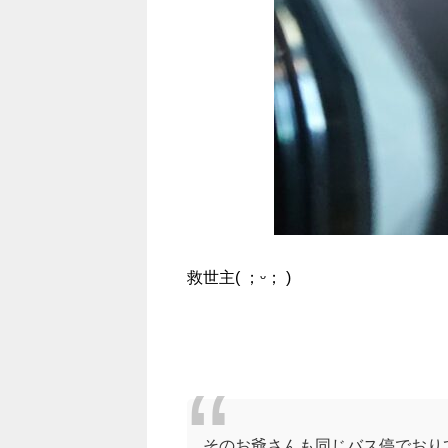
救世主( ；ᵕ； )
そのお爺さんも同じバス停でおり