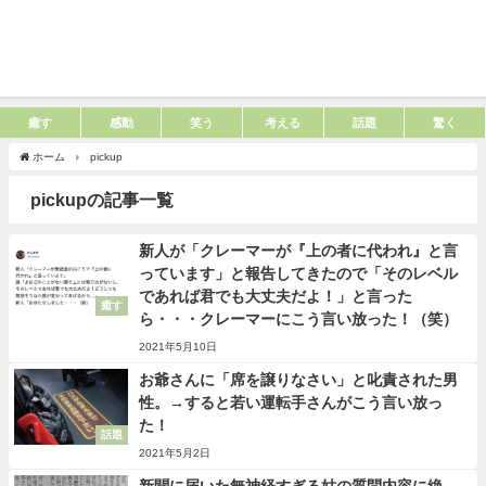
癒す
感動
笑う
考える
話題
驚く
ホーム
pickup
pickupの記事一覧
新人が「クレーマーが『上の者に代われ』と言
っています」と報告してきたので「そのレベル
であれば君でも大丈夫だよ！」と言った
癒す
ら・・・クレーマーにこう言い放った！（笑）
2021年5月10日
お爺さんに「席を譲りなさい」と叱責された男
性。→すると若い運転手さんがこう言い放っ
た！
話題
2021年5月2日