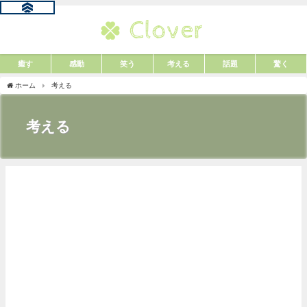
癒す
感動
笑う
考える
話題
驚く
ホーム
考える
考える