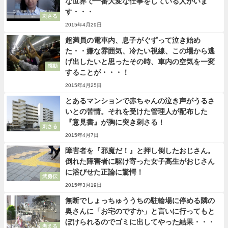
な世界で一番大変な仕事をしている人がいま
す・・・
刺さる
2015年4月29日
超満員の電車内、息子がぐずって泣き始め
た・・嫌な雰囲気、冷たい視線、この場から逃
げ出したいと思ったその時、車内の空気を一変
感動
することが・・・！
2015年4月25日
とあるマンションで赤ちゃんの泣き声がうるさ
いとの苦情。それを受けた管理人が配布した
『意見書』が胸に突き刺さる！
刺さる
2015年4月7日
障害者を『邪魔だ！』と押し倒したおじさん。
倒れた障害者に駆け寄った女子高生がおじさん
に浴びせた正論に驚愕！
武勇伝
2015年3月19日
無断でしょっちゅううちの駐輪場に停める隣の
奥さんに「お宅のですか」と言いに行ってもと
ぼけられるのでゴミに出してやった結果・・・
考える