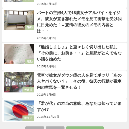
2015年3月14日
パートの主婦4人で18歳女子アルバイトをイジ
メ。彼女が置き忘れたメモを見て衝撃を受け我
に目覚めた！→驚愕の彼女のメモの内容と
感動
は・・
2015年3月13日
『離婚しましょ』と重々しく切り出した私に
『その前に、お前さ・・』と旦那がとんでもな
い話を始めた
感動
2015年3月8日
電車で彼女がダウン症の人を見てポツリ「あの
人ヤバくない？」→その後、彼氏の行動が電車
内の空気を一変させる！
考える
2015年2月9日
「君が代」の本当の意味、あなたは知っていま
すか!?
2014年11月28日
考える