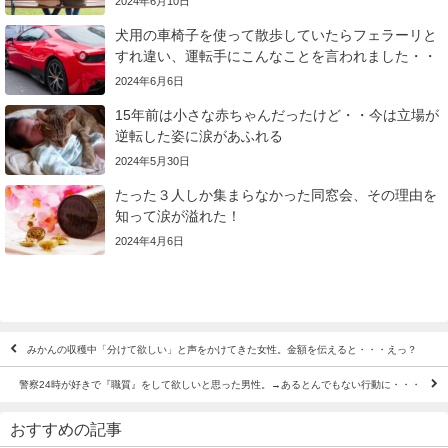
2024年6月10日
犬用の車椅子を使って散歩していたらフェラーリと
すれ違い、運転手にこんなことを言われました・・
2024年6月6日
15年前は小さな赤ちゃんだったけど・・今は立場が
逆転した姿に涙があふれる
2024年5月30日
たった３人しか集まらなかった同窓会、その理由を
知って涙が溢れた！
2024年4月6日
みかんの収穫中「分けて欲しい」と声をかけてきた女性。金額を伝えると・・・えっ？
警察24時が好きで『職質』をして欲しいと思った男性。→あるとんでもない行動に・・・
おすすめの記事