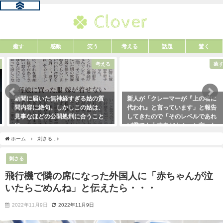
癒す
感動
笑う
考える
話題
驚く
考える
癒す
新聞に届いた無神経すぎる姑の質
新人が「クレーマーが『上の者に
問内容に絶句。しかしこの姑は、
代われ』と言っています」と報告
見事なほどの公開処刑に合うこと
してきたので「そのレベルであれ
に・・・
ば君でも大丈夫だよ！」と言った
ら・・・クレーマーにこう言い放
2021年3月13日
ホーム
刺さる
飛行機で隣の席になった外国人に「赤ちゃんが泣いたらごめんね」と
った！（笑）
2021年5月10日
刺さる
飛行機で隣の席になった外国人に「赤ちゃんが泣
いたらごめんね」と伝えたら・・・
2022年11月9日
2022年11月9日