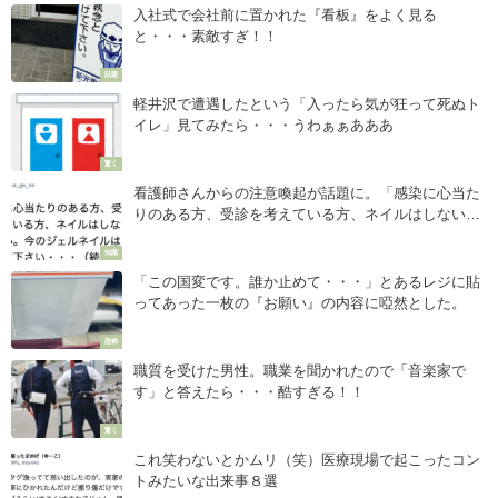
入社式で会社前に置かれた『看板』をよく見る
と・・・素敵すぎ！！
話題
軽井沢で遭遇したという「入ったら気が狂って死ぬト
イレ」見てみたら・・・うわぁぁあああ
驚く
看護師さんからの注意喚起が話題に。「感染に心当た
りのある方、受診を考えている方、ネイルはしないで
下さい。」
知識
「この国変です。誰か止めて・・・」とあるレジに貼
ってあった一枚の『お願い』の内容に啞然とした。
恐怖
職質を受けた男性。職業を聞かれたので「音楽家で
す」と答えたら・・・酷すぎる！！
驚く
これ笑わないとかムリ（笑）医療現場で起こったコン
トみたいな出来事８選