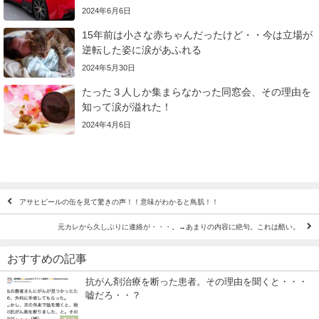
2024年6月6日
15年前は小さな赤ちゃんだったけど・・今は立場が
逆転した姿に涙があふれる
2024年5月30日
たった３人しか集まらなかった同窓会、その理由を
知って涙が溢れた！
2024年4月6日
アサヒビールの缶を見て驚きの声！！意味がわかると鳥肌！！
元カレから久しぶりに連絡が・・・。→あまりの内容に絶句。これは酷い。
おすすめの記事
抗がん剤治療を断った患者。その理由を聞くと・・・
嘘だろ・・？