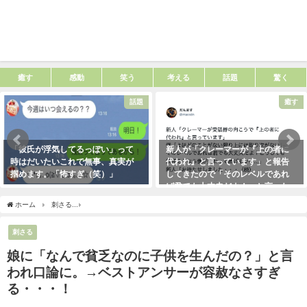
癒す
感動
笑う
考える
話題
驚く
話題
癒す
「彼氏が浮気してるっぽい」って
新人が「クレーマーが『上の者に
時はだいたいこれで無事、真実が
代われ』と言っています」と報告
掴めます。「怖すぎ（笑）」
してきたので「そのレベルであれ
ば君でも大丈夫だよ！」と言った
2021年1月29日
ら・・・クレーマーにこう言い放
ホーム
刺さる
娘に「なんで貧乏なのに子供を生んだの？」と言われ口論に。→ベス
った！（笑）
2021年5月10日
刺さる
娘に「なんで貧乏なのに子供を生んだの？」と言
われ口論に。→ベストアンサーが容赦なさすぎ
る・・・！