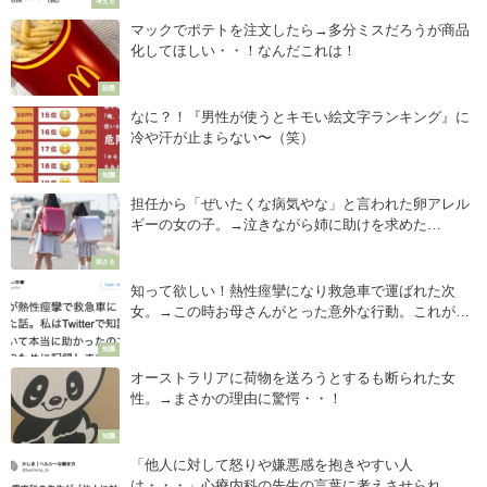
考える
マックでポテトを注文したら→多分ミスだろうが商品
化してほしい・・！なんだこれは！
話題
なに？！『男性が使うとキモい絵文字ランキング』に
冷や汗が止まらない〜（笑）
知識
担任から「ぜいたくな病気やな」と言われた卵アレル
ギーの女の子。→泣きながら姉に助けを求めた
ら・・・
刺さる
知って欲しい！熱性痙攣になり救急車で運ばれた次
女。→この時お母さんがとった意外な行動。これが大
切な命を守る！
知識
オーストラリアに荷物を送ろうとするも断られた女
性。→まさかの理由に驚愕・・！
知識
「他人に対して怒りや嫌悪感を抱きやすい人
は・・・」心療内科の先生の言葉に考えさせられ