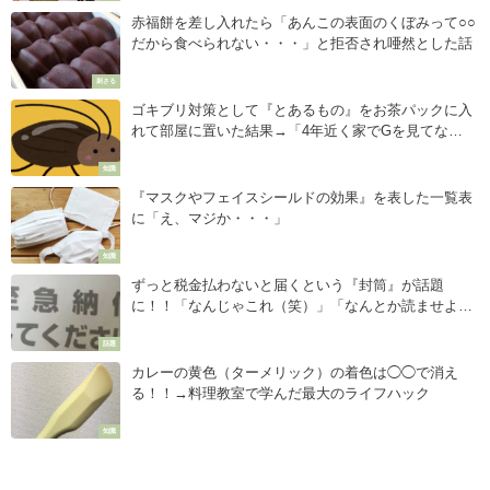
赤福餅を差し入れたら「あんこの表面のくぼみって○○
だから食べられない・・・」と拒否され唖然とした話
刺さる
ゴキブリ対策として『とあるもの』をお茶パックに入
れて部屋に置いた結果→「4年近く家でGを見てな
い。」
知識
『マスクやフェイスシールドの効果』を表した一覧表
に「え、マジか・・・」
知識
ずっと税金払わないと届くという『封筒』が話題
に！！「なんじゃこれ（笑）」「なんとか読ませよう
感が凄い」
話題
カレーの黄色（ターメリック）の着色は◯◯で消え
る！！→料理教室で学んだ最大のライフハック
知識