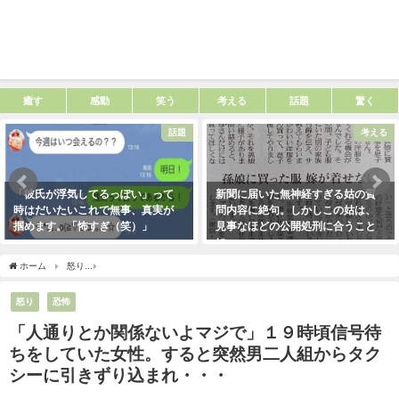
癒す
感動
笑う
考える
話題
驚く
話題
考える
「彼氏が浮気してるっぽい」って
新聞に届いた無神経すぎる姑の質
時はだいたいこれで無事、真実が
問内容に絶句。しかしこの姑は、
掴めます。「怖すぎ（笑）」
見事なほどの公開処刑に合うこと
に・・・
2021年1月29日
2021年3月13日
ホーム
怒り
「人通りとか関係ないよマジで」１９時頃信号待ちをしていた女性。す
怒り
恐怖
「人通りとか関係ないよマジで」１９時頃信号待
ちをしていた女性。すると突然男二人組からタク
シーに引きずり込まれ・・・