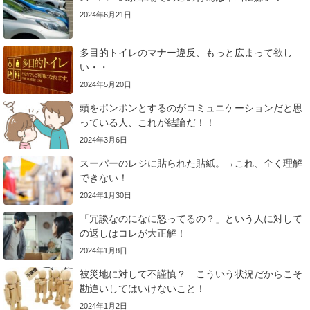
2024年6月21日
多目的トイレのマナー違反、もっと広まって欲し
い・・
2024年5月20日
頭をポンポンとするのがコミュニケーションだと思
っている人、これが結論だ！！
2024年3月6日
スーパーのレジに貼られた貼紙。→これ、全く理解
できない！
2024年1月30日
「冗談なのになに怒ってるの？」という人に対して
の返しはコレが大正解！
2024年1月8日
被災地に対して不謹慎？ こういう状況だからこそ
勘違いしてはいけないこと！
2024年1月2日