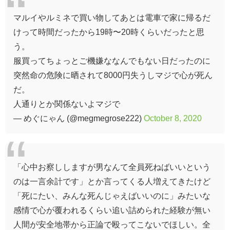
マルイやルミネで買い物してあとは電車で家に帰るだ
けって時間だったから19時〜20時くらいだったと思
う。
服買ってちょっとご機嫌ななんでもない日だったのに
突然命の危険に晒されて8000円失うしマジで心が死ん
だ。
人通りとか関係ないよマジで
— めぐにゃん (@megmegrose222)
October 8, 2020
「心中お察ししますが男なんて全員死ねばいいという
のは一言余計です」とか言ってくる人増えてきたけど
「死にたい、みんな死んじゃえばいいのに」みたいな
感情で心が覆われるくらい追い詰められた経験が無い
人間が安全地帯から正論で殴ってこないでほしい。全