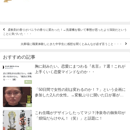
柔軟剤の香りがバニラの香りに変わった！→洗濯機を覗いて事態が思ったより深刻だという
ことに気づいた・・・
火葬場に職業体験しにきた中学生に感想を聞くとみんなが必ず言うこと・・・
おすすめの記事
胸に刻みたい。恋愛にまつわる『名言』７選！これが
上手くいく恋愛マインドなのか・・
刺さる
「50日間で女性の顔は変わるのか！？」という企画に
参加した2人の女性。→変貌ぶりに開いた口が塞がら
ない・・・
感動
これ住職がデザインしたってマジ？浄泉寺の御朱印が
「煩悩だらけやん！（笑）」と話題に！
笑う