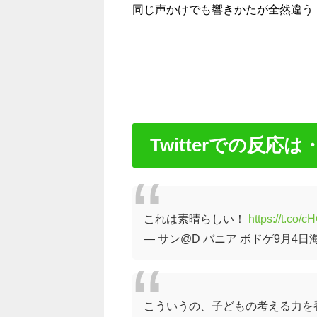
同じ声かけでも響きかたが全然違う
Twitterでの反応は
これは素晴らしい！
https://t.co/
— サン@D バニア ボドゲ9月4日海 (@s
こういうの、子どもの考える力を