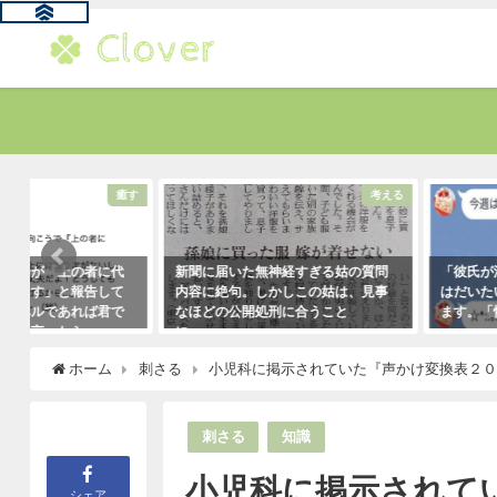
す
考える
新聞に届いた無神経すぎる姑の質問
「彼氏が浮気してるっぽい」
内容に絶句。しかしこの姑は、見事
はだいたいこれで無事、真実
なほどの公開処刑に合うこと
ます。「怖すぎ（笑）」
に・・・
2021年1月29日
2021年3月13日
ホーム
刺さる
小児科に掲示されていた『声かけ変換表２
刺さる
知識
小児科に掲示されて
シェア