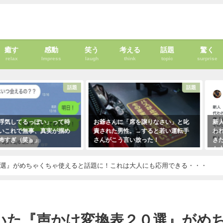
癒す
感動
笑う
考える
話題
驚く
relax
Impress
laugh
think
topic
surprise
話題
話題
って時
お爺さんに「席を譲りなさい」と叱
新人が「クレーマーが『
が掴め
責された男性。→すると若い運転手
われ』と言っています」
さんがこう言い放った！
きたので「そのレベルで
も大丈夫だよ！」と言っ
2021年5月2日
クレーマーにこう言い放
０選』がめちゃくちゃ使えると話題に！これは大人にも応用できる・・・
（笑）
2021年5月10日
いた『声かけ変換表２０選』がめ