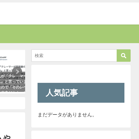
癒す
考える
上の者に代
新聞に届いた無神経すぎる姑の質問
「彼氏が浮気してる
と報告して
内容に絶句。しかしこの姑は、見事
はだいたいこれで無
あれば君で
なほどの公開処刑に合うこと
ます。「怖すぎ（笑
人気記事
たら・・・
に・・・
2021年1月29日
った！
2021年3月13日
まだデータがありません。
ちゃ