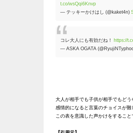
t.co/wsQqi6Knvp
— テッキーかけはし (@kaket4n)
コレ大人にも有効だね！
https://t
— ASKA OGATA (@RyujiNTypho
大人が相手でも子供が相手でもどう
感情的になると言葉のチョイスが難
この表を意識した声かけをすること
【引用元】