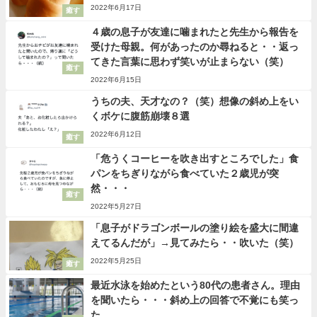
2022年6月17日
癒す
４歳の息子が友達に噛まれたと先生から報告を
受けた母親。何があったのか尋ねると・・返っ
てきた言葉に思わず笑いが止まらない（笑）
癒す
2022年6月15日
うちの夫、天才なの？（笑）想像の斜め上をい
くボケに腹筋崩壊８選
2022年6月12日
癒す
「危うくコーヒーを吹き出すところでした」食
パンをちぎりながら食べていた２歳児が突
然・・・
癒す
2022年5月27日
「息子がドラゴンボールの塗り絵を盛大に間違
えてるんだが」→見てみたら・・吹いた（笑）
2022年5月25日
癒す
最近水泳を始めたという80代の患者さん。理由
を聞いたら・・・斜め上の回答で不覚にも笑っ
た