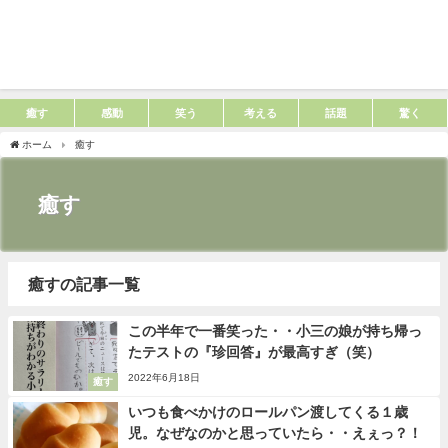
癒す
感動
笑う
考える
話題
驚く
ホーム
癒す
癒す
癒すの記事一覧
この半年で一番笑った・・小三の娘が持ち帰っ
たテストの『珍回答』が最高すぎ（笑）
2022年6月18日
癒す
いつも食べかけのロールパン渡してくる１歳
児。なぜなのかと思っていたら・・えぇっ？！