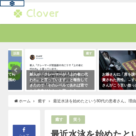
題
癒す
新人が「クレーマーが『上の者に代
お爺さんに「席を譲りなさい
われ』と言っています」と報告して
責された男性。→すると若い
きたので「そのレベルであれば君で
さんがこう言い放った！
も大丈夫だよ！」と言ったら・・・
2021年5月2日
クレーマーにこう言い放った！
ホーム
癒す
最近水泳を始めたという80代の患者さん。理
（笑）
2021年5月10日
癒す
笑う
最近水泳を始めたと
シェア