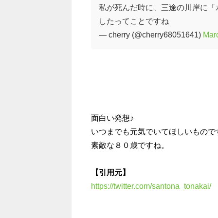
私が死んだ時に、三途の川岸に「
したってことですね
— cherry (@cherry68051641)
Mar
面白い発想♪
いつまでも元気でいてほしいもので
素敵な８０歳ですね。
【引用元】
https://twitter.com/santona_tonakai/