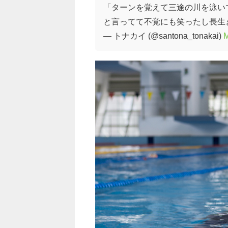
「ターンを覚えて三途の川を泳い
と言ってて不覚にも笑ったし長生
— トナカイ (@santona_tonakai)
M