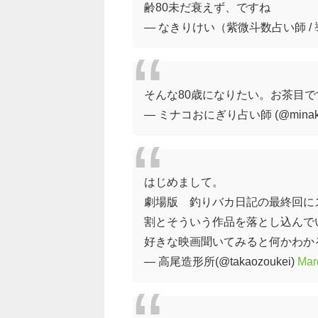
齢80未だ衰えず、ですね
— なきりけい（紫微斗数占い師 / 導師系
そんな80歳になりたい。お茶目
— ミナコおにぎり占い師 (@minako_
はじめまして。
劇場版 釣りバカ日記の最終回に
割とそういう作品を落とし込んで
好きな映画聞いてみると何かわか
— 高尾造形所(@takaozoukei)
Mar