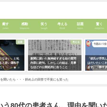
癒す
感動
笑う
考える
話題
驚く
relax
Impress
laugh
think
topic
surprise
話題
考える
」と叱
新聞に届いた無神経すぎる姑の質問
「彼氏が浮気してるっぽ
運転手
内容に絶句。しかしこの姑は、見事
はだいたいこれで無事、
なほどの公開処刑に合うこと
ます。「怖すぎ（笑）」
に・・・
2021年1月29日
2021年3月13日
由を聞いたら・・・斜め上の回答で不覚にも笑った
いう80代の患者さん。理由を聞い