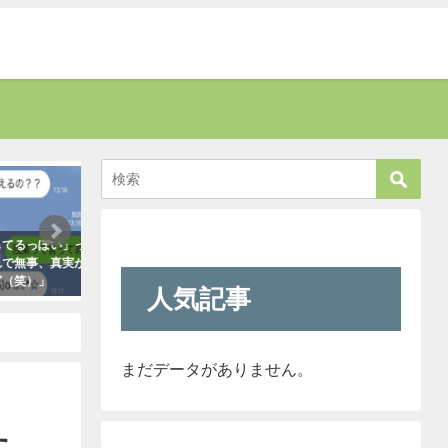
話題
癒す
い」って時
新人が「クレーマーが『上の者に代
お爺さんに「席を譲
真実が掴め
われ』と言っています」と報告して
責された男性。→す
きたので「そのレベルであれば君で
さんがこう言い放っ
人気記事
も大丈夫だよ！」と言ったら・・・
2021年5月2日
クレーマーにこう言い放った！
（笑）
2021年5月10日
まだデータがありません。
た