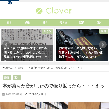
癒す
感動
笑う
考える
話題
驚く
考える
話題
新聞に届いた無神経すぎる姑の質
お爺さんに「席を譲りなさい」と
問内容に絶句。しかしこの姑は、
叱責された男性。→すると若い運
見事なほどの公開処刑に合うこと
転手さんがこう言い放った！
に・・・
2021年5月2日
2021年3月13日
ホーム
恐怖
本が落ちた音がしたので振り返ったら・・・えっ
恐怖
驚く
本が落ちた音がしたので振り返ったら・・・えっ
2022年5月19日
2022年5月19日