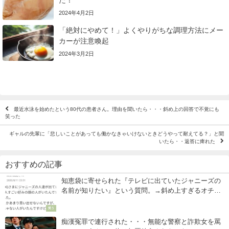
た！
2024年4月2日
「絶対にやめて！」よくやりがちな調理方法にメー
カーが注意喚起
2024年3月2日
最近水泳を始めたという80代の患者さん。理由を聞いたら・・・斜め上の回答で不覚にも
笑った
ギャルの先輩に「悲しいことがあっても働かなきゃいけないときどうやって耐えてる？」と聞
いたら・・返答に痺れた
おすすめの記事
知恵袋に寄せられた『テレビに出ていたジャニーズの
名前が知りたい』という質問。→斜め上すぎるオチに
盛大に吹き出す（笑）
笑う
痴漢冤罪で連行された・・・無能な警察と詐欺女を罵