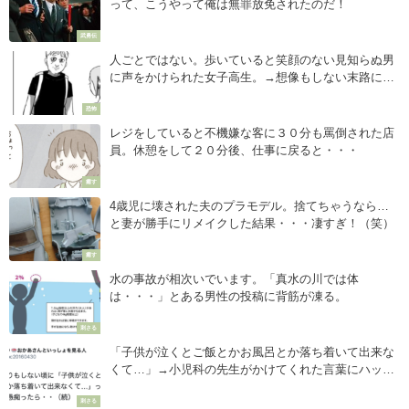
って、こうやって俺は無罪放免されたのだ！
武勇伝
人ごとではない。歩いていると笑顔のない見知らぬ男
に声をかけられた女子高生。→想像もしない末路に血
の気が引いた・・・
恐怖
レジをしていると不機嫌な客に３０分も罵倒された店
員。休憩をして２０分後、仕事に戻ると・・・
癒す
4歳児に壊された夫のプラモデル。捨てちゃうなら…
と妻が勝手にリメイクした結果・・・凄すぎ！（笑）
癒す
水の事故が相次いでいます。「真水の川では体
は・・・」とある男性の投稿に背筋が凍る。
刺さる
「子供が泣くとご飯とかお風呂とか落ち着いて出来な
くて…」→小児科の先生がかけてくれた言葉にハッと
した話
刺さる