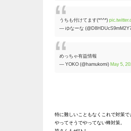
うちも付けてます(*^^*)
pic.twitte
— ゆなーな (@D8HDUcS9mM2Y7
めっちゃ有益情報
— YOKO (@hamukomi)
May 5, 2
特に難しいこともなくこれで対策で
やってそうでやってない蜂対策。
皆さんもぜひ！