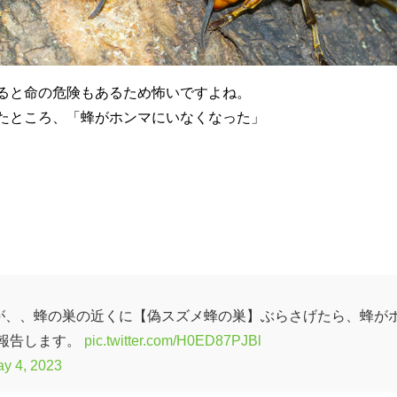
ると命の危険もあるため怖いですよね。
たところ、「蜂がホンマにいなくなった」
が、、蜂の巣の近くに【偽スズメ蜂の巣】ぶらさげたら、蜂が
報告します。
pic.twitter.com/H0ED87PJBl
y 4, 2023