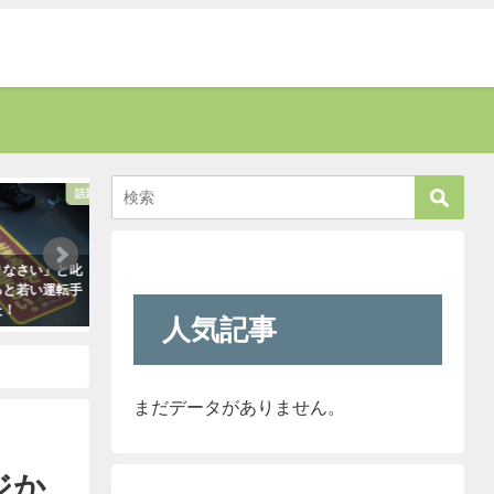
話題
考える
さい」と叱
新聞に届いた無神経すぎる姑の質問
新人が「クレーマー
若い運転手
内容に絶句。しかしこの姑は、見事
われ』と言っていま
なほどの公開処刑に合うこと
きたので「そのレベ
人気記事
に・・・
も大丈夫だよ！」と
クレーマーにこう言
2021年3月13日
（笑）
2021年5月10日
まだデータがありません。
ジか