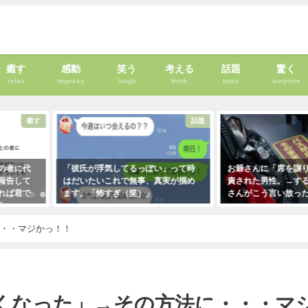
癒す
感動
笑う
考える
話題
驚く
relax
Impress
laugh
think
topic
surprise
癒す
話題
者に代
「彼氏が浮気してるっぽい」って時
お爺さんに「席を譲りな
告して
はだいたいこれで無事、真実が掴め
責された男性。→すると
ば君で
ます。「怖すぎ（笑）」
さんがこう言い放った！
・・・
2021年1月29日
2021年5月2日
！
・・・マジかっ！！
くなった」→その方法に・・・マ