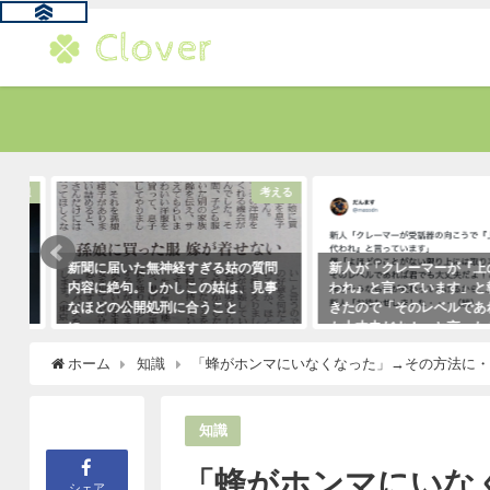
題
考える
新聞に届いた無神経すぎる姑の質問
新人が「クレーマーが『上の
内容に絶句。しかしこの姑は、見事
われ』と言っています」と報
なほどの公開処刑に合うこと
きたので「そのレベルであれ
に・・・
も大丈夫だよ！」と言ったら
クレーマーにこう言い放った
2021年3月13日
ホーム
知識
「蜂がホンマにいなくなった」→その方法に
（笑）
2021年5月10日
知識
「蜂がホンマにいな
シェア