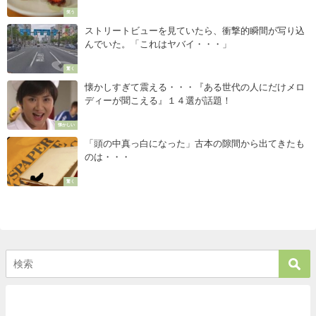
笑う
ストリートビューを見ていたら、衝撃的瞬間が写り込
んでいた。「これはヤバイ・・・」
驚く
懐かしすぎて震える・・・『ある世代の人にだけメロ
ディーが聞こえる』１４選が話題！
懐かしい
「頭の中真っ白になった」古本の隙間から出てきたも
のは・・・
驚く