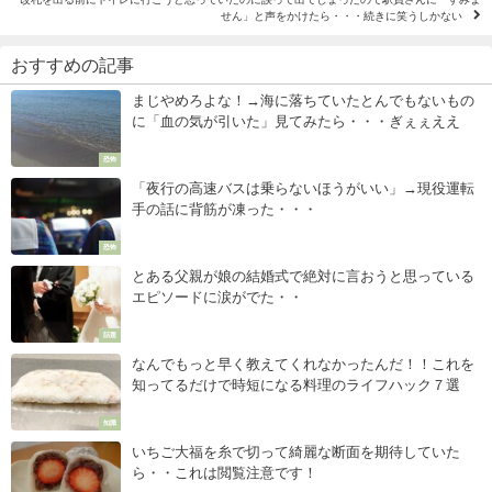
せん」と声をかけたら・・・続きに笑うしかない
おすすめの記事
まじやめろよな！→海に落ちていたとんでもないもの
に「血の気が引いた」見てみたら・・・ぎぇぇええ
恐怖
「夜行の高速バスは乗らないほうがいい」→現役運転
手の話に背筋が凍った・・・
恐怖
とある父親が娘の結婚式で絶対に言おうと思っている
エピソードに涙がでた・・
話題
なんでもっと早く教えてくれなかったんだ！！これを
知ってるだけで時短になる料理のライフハック７選
知識
いちご大福を糸で切って綺麗な断面を期待していた
ら・・これは閲覧注意です！