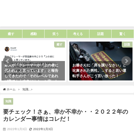
癒す
感動
笑う
考える
話題
驚く
癒す
話題
新人が「クレーマーが『上の者に
お爺さんに「席を譲りなさい」と
代われ』と言っています」と報告
叱責された男性。→すると若い運
してきたので「そのレベルであれ
転手さんがこう言い放った！
ば君でも大丈夫だよ！」と言った
2021年5月2日
ら・・・クレーマーにこう言い放
ホーム
知識
要チェック！さぁ、幸か不幸か・・２０２２年のカレンダー事情はコレ
った！（笑）
2021年5月10日
知識
要チェック！さぁ、幸か不幸か・・２０２２年の
カレンダー事情はコレだ！
2022年1月3日
2022年1月3日