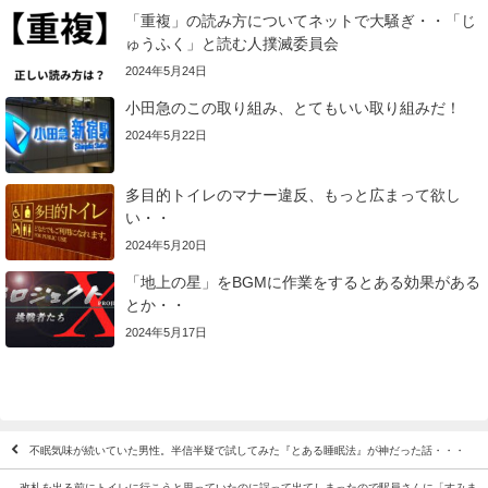
「重複」の読み方についてネットで大騒ぎ・・「じ
ゅうふく」と読む人撲滅委員会
2024年5月24日
小田急のこの取り組み、とてもいい取り組みだ！
2024年5月22日
多目的トイレのマナー違反、もっと広まって欲し
い・・
2024年5月20日
「地上の星」をBGMに作業をするとある効果がある
とか・・
2024年5月17日
不眠気味が続いていた男性。半信半疑で試してみた『とある睡眠法』が神だった話・・・
改札を出る前にトイレに行こうと思っていたのに誤って出てしまったので駅員さんに「すみま