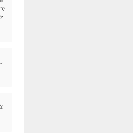
）で
か
し
な