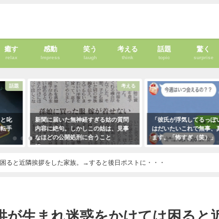
癒す
感動
笑う
考える
話題
驚く
relax
Impress
laugh
think
topic
surprise
話題
考える
」と叱
新聞に届いた無神経すぎる姑の質問
「彼氏が浮気してるっぽ
運転手
内容に絶句。しかしこの姑は、見事
はだいたいこれで無事、
なほどの公開処刑に合うこと
ます。「怖すぎ（笑）」
に・・・
2021年1月29日
2021年3月13日
は困ると近隣挨拶をした家族。→すると後日ポストに・・・
供が生まれ迷惑をかけては困ると