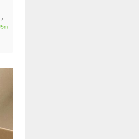
。
っ
0U5m