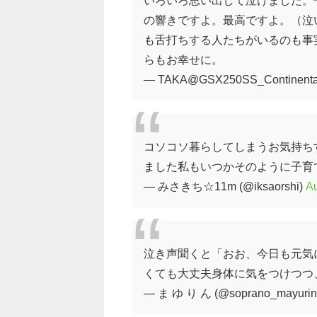
の響きですよ。最高ですよ。（泣い
も舌打ちする人たちがいるのも事
らもお幸せに。
— TAKA@GSX250SS_Continenta
コソコソ暮らしてしまうお気持ち
ました私もいつかそのように子育
— みさきち☆11m (@iksaorshi)
Au
泣き声聞くと「おお、今日も元気
くても大丈夫身体に気をつけつつ
— ま ゆ り ん (@soprano_mayurin