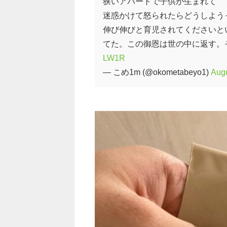
狭いアパートで子供が生まれて
迷惑かけて怒られたらどうしよう
伸び伸びと育児されてくださいと
てた。この御恩は世の中に返す。
LW1R
— こめ1m (@okometabeyo1)
Augu