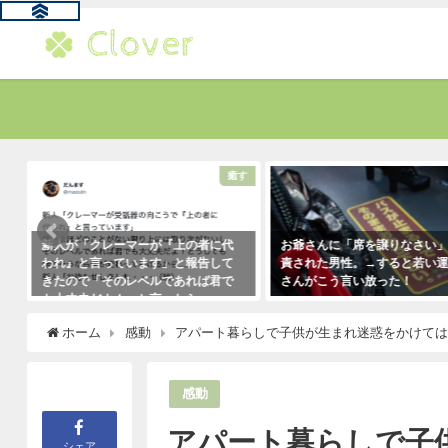
題
癒す
新人が「クレーマーが『上の者に代
お爺さんに「席を譲りなさい
われ』と言っています」と報告して
責された男性。→すると若い
きたので「そのレベルであれば君で
さんがこう言い放った！
も大丈夫だよ！」と言ったら・・・
2021年5月2日
クレーマーにこう言い放った！
ホーム
感動
アパート暮らしで子供が生まれ迷惑をかけて
（笑）
2021年5月10日
感動
アパート暮らしで子
シェア