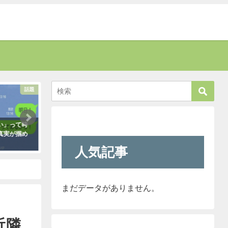
話題
癒す
い」って時
新人が「クレーマーが『上の者に代
お爺さんに「席を譲
真実が掴め
われ』と言っています」と報告して
責された男性。→す
きたので「そのレベルであれば君で
さんがこう言い放っ
人気記事
も大丈夫だよ！」と言ったら・・・
2021年5月2日
クレーマーにこう言い放った！
（笑）
2021年5月10日
まだデータがありません。
近隣