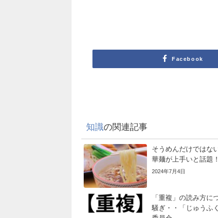
Facebook
知識
の関連記事
そうめんだけではな
華麺が上手いと話題
2024年7月4日
「重複」の読み方に
騒ぎ・・「じゅうふ