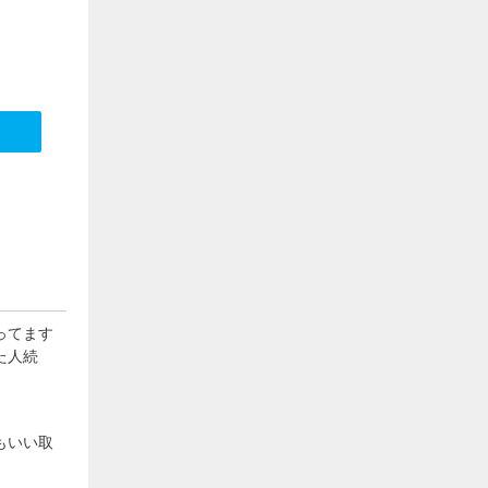
ってます
た人続
もいい取