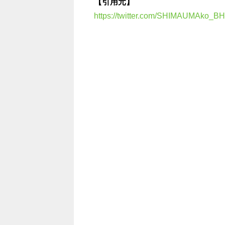
【引用元】
https://twitter.com/SHIMAUMAko_BH