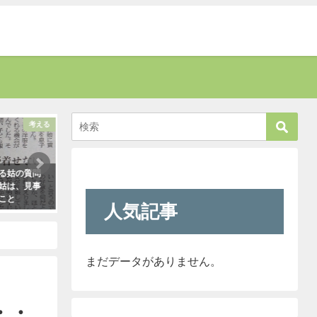
考える
話題
る姑の質問
お爺さんに「席を譲りなさい」と叱
新人が「クレーマー
姑は、見事
責された男性。→すると若い運転手
われ』と言っていま
こと
さんがこう言い放った！
きたので「そのレベ
人気記事
も大丈夫だよ！」と
2021年5月2日
クレーマーにこう言
（笑）
2021年5月10日
まだデータがありません。
・・