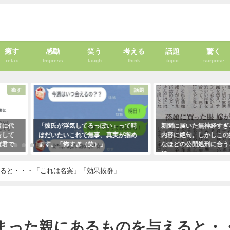
癒す
感動
笑う
考える
話題
驚く
relax
Impress
laugh
think
topic
surprise
癒す
話題
者に代
「彼氏が浮気してるっぽい」って時
新聞に届いた無神経すぎ
告して
はだいたいこれで無事、真実が掴め
内容に絶句。しかしこの
ば君で
ます。「怖すぎ（笑）」
なほどの公開処刑に合う
・・・
に・・・
2021年1月29日
！
2021年3月13日
えると・・・「これは名案」「効果抜群」
まった親にあるものを与えると・