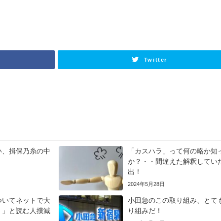
Twitter
い、揖保乃糸の中
「カスハラ」って何の略か知
！
か？・・間違えた解釈してい
出！
2024年5月28日
ついてネットで大
小田急のこの取り組み、とて
く」と読む人撲滅
り組みだ！