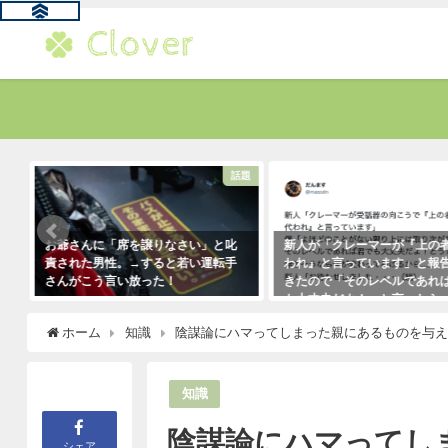
る
話題
お爺さんに「席を譲りなさい」と叱
新人が「クレーマーが『上の
責された男性。→すると若い運転手
われ』と言っています」と報
さんがこう言い放った！
きたので「そのレベルであれ
も大丈夫だよ！」と言ったら
2021年5月2日
クレーマーにこう言い放った
ホーム
知識
陰謀論にハマってしまった親にあるものを与
（笑）
2021年5月10日
知識
陰謀論にハマってし
シェア