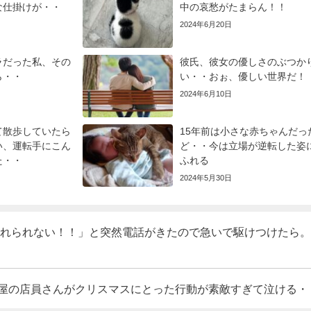
な仕掛けが・・
中の哀愁がたまらん！！
2024年6月20日
ラだった私、その
彼氏、彼女の優しさのぶつか
ら・・
い・・おぉ、優しい世界だ！
2024年6月10日
て散歩していたら
15年前は小さな赤ちゃんだっ
い、運転手にこん
ど・・今は立場が逆転した姿
た・・
ふれる
2024年5月30日
れられない！！」と突然電話がきたので急いで駆けつけたら。
屋の店員さんがクリスマスにとった行動が素敵すぎて泣ける・