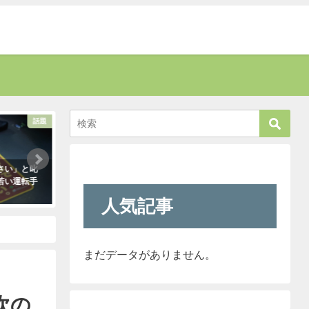
話題
考える
さい」と叱
新聞に届いた無神経すぎる姑の質問
「彼氏が浮気してる
若い運転手
内容に絶句。しかしこの姑は、見事
はだいたいこれで無
なほどの公開処刑に合うこと
ます。「怖すぎ（笑
人気記事
に・・・
2021年1月29日
2021年3月13日
まだデータがありません。
次の