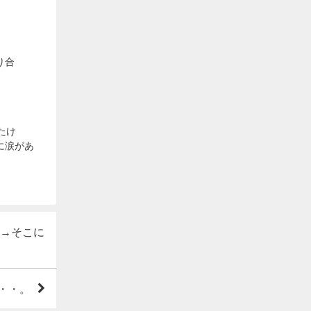
り合
たけ
に涙があ
→そこに
・・。