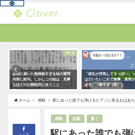
題
考える
新聞に届いた無神経すぎる姑の質問
「彼氏が浮気してるっぽい」
内容に絶句。しかしこの姑は、見事
はだいたいこれで無事、真実
なほどの公開処刑に合うこと
ます。「怖すぎ（笑）」
に・・・
2021年1月29日
2021年3月13日
ホーム
感動
駅にあった誰でも弾けるピアノに座るおばあ
感動
話題
驚く
駅にあった誰でも弾
シェア