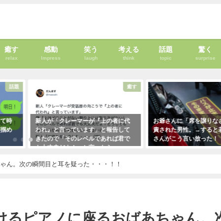
癒す
感動
笑う
考える
話題
驚く
relax
Impress
laugh
think
topic
surprise
話題
癒す
って時
新人が「クレーマーが『上の者に代
お爺さんに「席を譲りな
が掴め
われ』と言っています」と報告して
責された男性。→すると
きたので「そのレベルであれば君で
さんがこう言い放った！
も大丈夫だよ！」と言ったら・・・
2021年5月2日
クレーマーにこう言い放った！
ちゃん。次の瞬間目と耳を疑った・・・！！
（笑）
2021年5月10日
けるピアノに座るおばあちゃん。