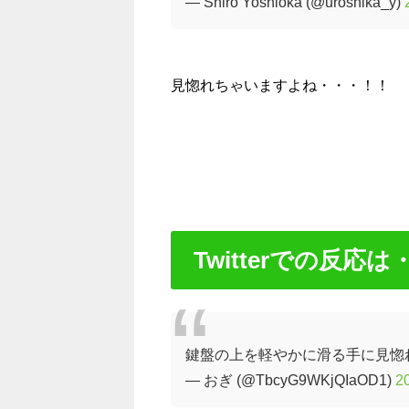
— Shiro Yoshioka (@uroshika_y)
見惚れちゃいますよね・・・！！
Twitterでの反応は
鍵盤の上を軽やかに滑る手に見惚
— おぎ (@TbcyG9WKjQIaOD1)
2