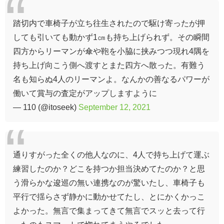
踏切内で車椅子が立ち往生されたので駆け寄ったが押
しても引いても動かず1㎝も持ち上げられず。その瞬間
四方からリーマンが傘や鞄を小脇に挟みつつ現れ4隅を
持ち上げ向こう側へ渡すとまた四方へ散った。有難う
名も知らぬ4人のリーマンよ。なんかの善なるパワーが
働いて賞与の査定がアップしますように
— 110 (@itoseek)
September 12, 2021
通りすがった全くの他人なのに、4人で持ち上げて運ぶ
練習したのか？どこを持つか担当決めてたのか？と思
う滑らかな逡巡の無い連携なのが驚いたし、車椅子も
平行で揺らさず静かに動かせてたし、とにかくかっこ
よかった。無言で集まってきて無言でスッと去って行