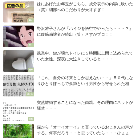
妹にあげたお年玉がこちら。成分表示の内容に吹いた
（笑）細部へのこだわりが天才すぎ！
癒す
野沢雅子さんが『ハイジを悟空でやったら・・・？』
に腹筋崩壊者が続出（笑）さすがプロ！！
笑う
残業中、鍵が壊れトイレに５時間以上閉じ込められて
いた女性。深夜に大泣きしていると・・・
恐怖
「これ、自分の将来としか思えない・・」５０代にな
りひとりぼっちで孤独という男性から寄せられた相
談。→回答が心に刺さる・・・
考える
突然離婚することになった両親。その理由にネットが
騒然・・・
話題
森から「オーイオーイ」と言っているおじさんの声が
する。何事だろう・・と思っていたら・・・ひぇぇ