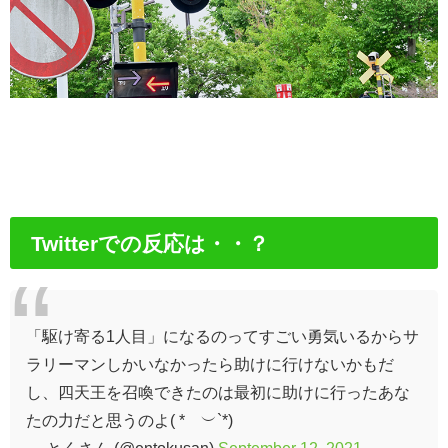
Twitterでの反応は・・？
「駆け寄る1人目」になるのってすごい勇気いるからサ
ラリーマンしかいなかったら助けに行けないかもだ
し、四天王を召喚できたのは最初に助けに行ったあな
たの力だと思うのよ( *´︶`*)
— とくさん (@entokusan)
September 12, 2021