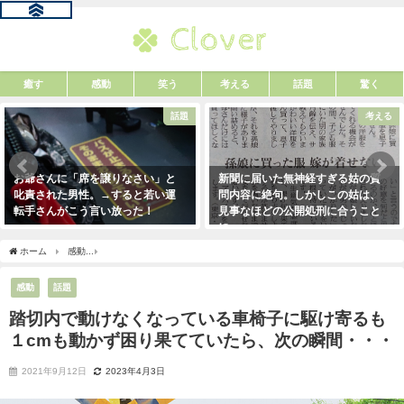
癒す
感動
笑う
考える
話題
驚く
話題
考える
お爺さんに「席を譲りなさい」と
新聞に届いた無神経すぎる姑の質
叱責された男性。→すると若い運
問内容に絶句。しかしこの姑は、
転手さんがこう言い放った！
見事なほどの公開処刑に合うこと
に・・・
2021年5月2日
2021年3月13日
ホーム
感動
踏切内で動けなくなっている車椅子に駆け寄るも１cmも動かず困り果て
感動
話題
踏切内で動けなくなっている車椅子に駆け寄るも
１cmも動かず困り果てていたら、次の瞬間・・・
2021年9月12日
2023年4月3日