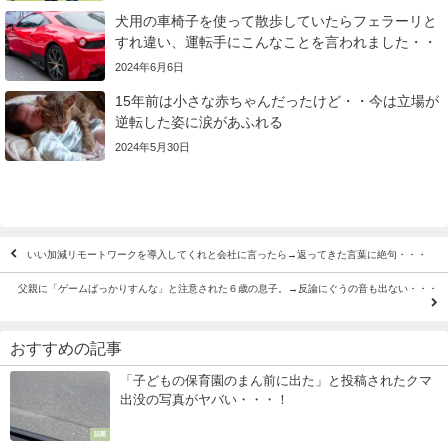
犬用の車椅子を使って散歩していたらフェラーリと
すれ違い、運転手にこんなことを言われました・・
2024年6月6日
15年前は小さな赤ちゃんだったけど・・今は立場が
逆転した姿に涙があふれる
2024年5月30日
いい加減リモートワークを導入してくれと会社に言ったら→返ってきた言葉に絶句・・・
父親に「ゲームばっかりすんな」と注意された６歳の息子。→反論にぐうの音も出ない・・・
おすすめの記事
「子どもの保育園のまん前に出た」と投稿されたクマ
出没の写真がヤバい・・・！
話題