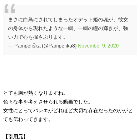
まさに白鳥にされてしまったオデット姫の魂が、彼女
の身体から現れたような一瞬、一瞬の瞳の輝きが、強
い力で心を揺さぶります。
— Pampeliška (@Pampelika8)
November 9, 2020
とても胸が熱くなりますね。
色々な事を考えさせられる動画でした。
女性にとってバレエがどれほど大切な存在だったのかがと
ても伝わってきます。
【引用元】