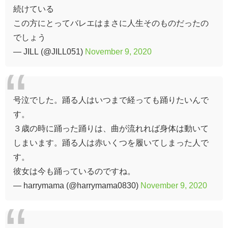
続けている
この方にとってバレエはまさに人生そのものだったの
でしょう
— JILL (@JILL051)
November 9, 2020
号泣でした。踊る人はいつまで経っても踊りたいんで
す。
３歳の時に踊った踊りは、曲が流れれば身体は動いて
しまいます。踊る人は赤いくつを履いてしまった人で
す。
彼女は今も踊っているのですね。
— harrymama (@harrymama0830)
November 9, 2020