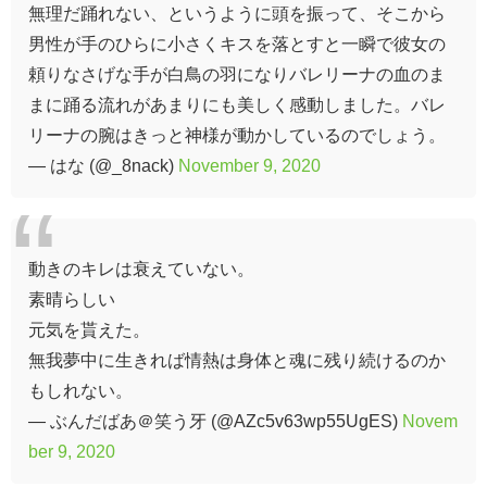
無理だ踊れない、というように頭を振って、そこから
男性が手のひらに小さくキスを落とすと一瞬で彼女の
頼りなさげな手が白鳥の羽になりバレリーナの血のま
まに踊る流れがあまりにも美しく感動しました。バレ
リーナの腕はきっと神様が動かしているのでしょう。
— はな (@_8nack)
November 9, 2020
動きのキレは衰えていない。
素晴らしい
元気を貰えた。
無我夢中に生きれば情熱は身体と魂に残り続けるのか
もしれない。
— ぶんだばあ＠笑う牙 (@AZc5v63wp55UgES)
Novem
ber 9, 2020