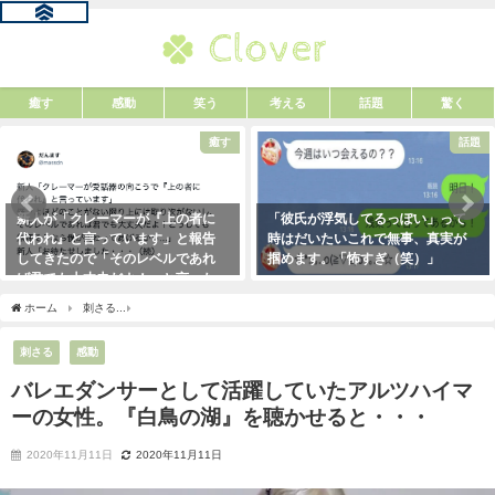
癒す
感動
笑う
考える
話題
驚く
癒す
話題
新人が「クレーマーが『上の者に
「彼氏が浮気してるっぽい」って
代われ』と言っています」と報告
時はだいたいこれで無事、真実が
してきたので「そのレベルであれ
掴めます。「怖すぎ（笑）」
ば君でも大丈夫だよ！」と言った
2021年1月29日
ら・・・クレーマーにこう言い放
ホーム
刺さる
バレエダンサーとして活躍していたアルツハイマーの女性。『白鳥の
った！（笑）
2021年5月10日
刺さる
感動
バレエダンサーとして活躍していたアルツハイマ
ーの女性。『白鳥の湖』を聴かせると・・・
2020年11月11日
2020年11月11日