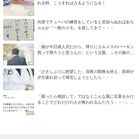
れる時、こうすれば入るようになる！
知識
河原でチューバの練習をしていると見知らぬおばあち
ゃんが『一枚のメモ』を渡してきて・・・
癒す
「娘が今日成人式だから、帰りにエルメスのバーキン
買って帰ろうと思うんだ」という父親。→その後の展
開にしびれた・・・（涙）
感動
「ひさしぶりに絶望した」深夜の勤務を終え、医師が
夕方疲れ切って帰宅しようとしたら・・・
驚く
「困ったら相談して」ではなくこんな風に言葉をかけ
ることでどれだけの人が救われるんだろう・・・。突
き刺さる言葉８選！
刺さる