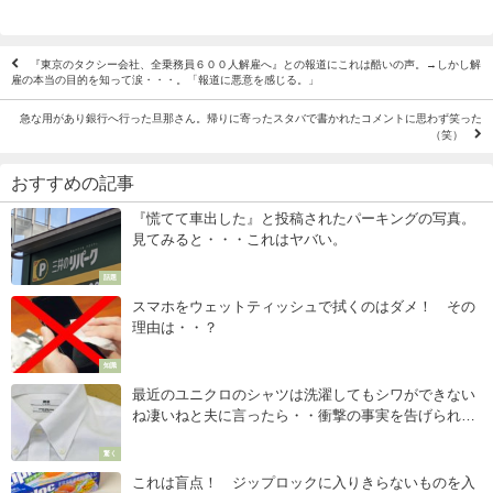
『東京のタクシー会社、全乗務員６００人解雇へ』との報道にこれは酷いの声。→しかし解
雇の本当の目的を知って涙・・・。「報道に悪意を感じる。」
急な用があり銀行へ行った旦那さん。帰りに寄ったスタバで書かれたコメントに思わず笑った
（笑）
おすすめの記事
『慌てて車出した』と投稿されたパーキングの写真。
見てみると・・・これはヤバい。
話題
スマホをウェットティッシュで拭くのはダメ！ その
理由は・・？
知識
最近のユニクロのシャツは洗濯してもシワができない
ね凄いねと夫に言ったら・・衝撃の事実を告げられた
話。
驚く
これは盲点！ ジップロックに入りきらないものを入