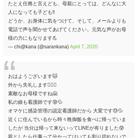
たとえ任務と言えども、母親にとっては、どんなに大
人になっても子ども‼️
どうか、お身体に気をつけて、そして、メールよりも
電話で声を聞かせてあげてください。元気な声がお母
様の力にもなります💪
— chi@kana (@sarankana)
April 7, 2020
おはようございます🐱
外から失礼します🙇‍♀️⤵️
素敵なお母様ですね🤗
私の娘も看護師です😰💦
オマケに感染管理の認定看護師だから 大変です😓💦
近くに住んでいるから時々晩御飯を食べに帰っていま
したが 当分は帰って来ないってLINEが有りました😰
親としたら仕事って分かってはいても割り切れないで