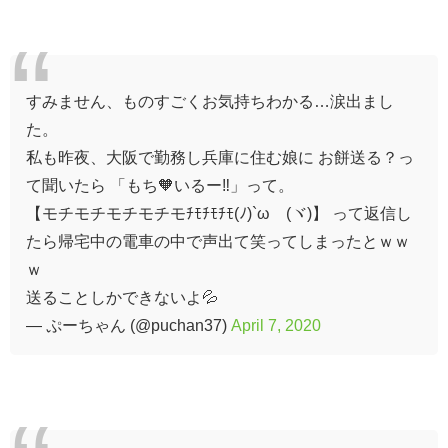
すみません、ものすごくお気持ちわかる…涙出まし
た。
私も昨夜、大阪で勤務し兵庫に住む娘に お餅送る？っ
て聞いたら 「もち🧡いるー‼」って。
【モチモチモチモチモﾁﾓﾁﾓﾁﾓ(ﾉ)`ω´(ヾ)】 って返信し
たら帰宅中の電車の中で声出て笑ってしまったとｗｗ
ｗ
送ることしかできないよ💦
— ぷーちゃん (@puchan37)
April 7, 2020