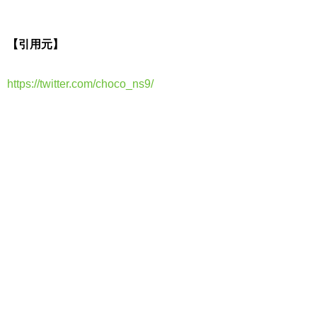
【引用元】
https://twitter.com/choco_ns9/