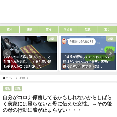
癒す
感動
笑う
考える
話題
驚く
話題
話題
お爺さんに「席を譲りなさい」と
「彼氏が浮気してるっぽい」って
叱責された男性。→すると若い運
時はだいたいこれで無事、真実が
転手さんがこう言い放った！
掴めます。「怖すぎ（笑）」
2021年5月2日
2021年1月29日
ホーム
感動
自分がコロナ保菌してるかもしれないからしばらく実家には帰らないと
感動
話題
自分がコロナ保菌してるかもしれないからしばら
く実家には帰らないと母に伝えた女性。→その後
の母の行動に涙が止まらない・・・