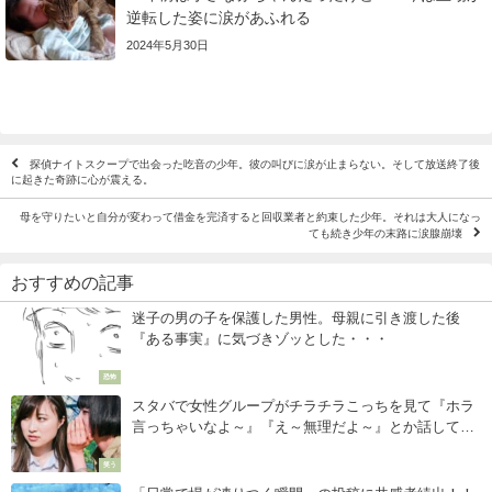
逆転した姿に涙があふれる
2024年5月30日
探偵ナイトスクープで出会った吃音の少年。彼の叫びに涙が止まらない。そして放送終了後
に起きた奇跡に心が震える。
母を守りたいと自分が変わって借金を完済すると回収業者と約束した少年。それは大人になっ
ても続き少年の末路に涙腺崩壊
おすすめの記事
迷子の男の子を保護した男性。母親に引き渡した後
『ある事実』に気づきゾッとした・・・
恐怖
スタバで女性グループがチラチラこっちを見て『ホラ
言っちゃいなよ～』『え～無理だよ～』とか話してい
る。→ナンパかと思ったら次の展開に衝撃・・・
笑う