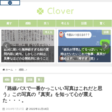
癒す
感動
笑う
考える
話題
驚く
考える
話題
新聞に届いた無神経すぎる姑の質
「彼氏が浮気してるっぽい」って
問内容に絶句。しかしこの姑は、
時はだいたいこれで無事、真実が
見事なほどの公開処刑に合うこと
掴めます。「怖すぎ（笑）」
に・・・
2021年1月29日
2021年3月13日
ホーム
感動
「路線バスで一番かっこいい写真はこれだと思う」この写真の『真実』
感動
武勇伝
話題
驚く
「路線バスで一番かっこいい写真はこれだと思
う」この写真の『真実』を知って心が震え
た・・・。
2019年7月17日
2022年11月18日