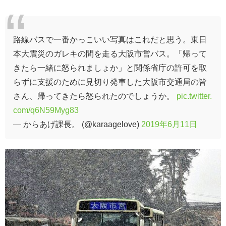
路線バスで一番かっこいい写真はこれだと思う。東日
本大震災のガレキの間を走る大阪市営バス。「帰って
きたら一緒に怒られましょか」と関係省庁の許可を取
らずに支援のために見切り発車した大阪市交通局の皆
さん、帰ってきたら怒られたのでしょうか。
pic.twitter.
com/q6N59Myg83
— からあげ課長。 (@karaagelove)
2019年6月11日