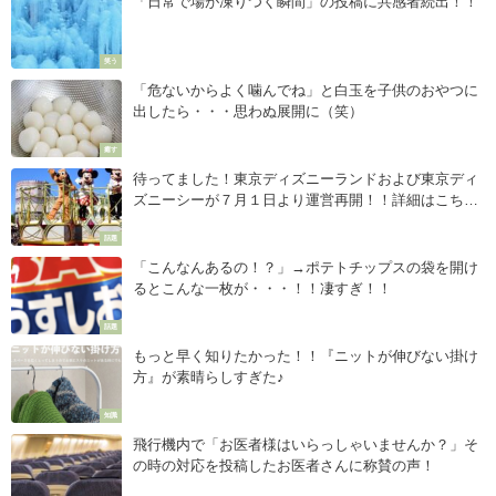
「日常で場が凍りつく瞬間」の投稿に共感者続出！！
笑う
「危ないからよく噛んでね」と白玉を子供のおやつに
出したら・・・思わぬ展開に（笑）
癒す
待ってました！東京ディズニーランドおよび東京ディ
ズニーシーが７月１日より運営再開！！詳細はこち
ら！
話題
「こんなんあるの！？」→ポテトチップスの袋を開け
るとこんな一枚が・・・！！凄すぎ！！
話題
もっと早く知りたかった！！『ニットが伸びない掛け
方』が素晴らしすぎた♪
知識
飛行機内で「お医者様はいらっしゃいませんか？」そ
の時の対応を投稿したお医者さんに称賛の声！