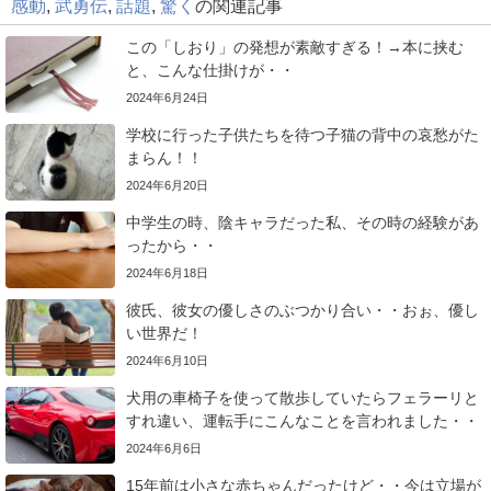
感動
,
武勇伝
,
話題
,
驚く
の関連記事
この「しおり」の発想が素敵すぎる！→本に挟む
と、こんな仕掛けが・・
2024年6月24日
学校に行った子供たちを待つ子猫の背中の哀愁がた
まらん！！
2024年6月20日
中学生の時、陰キャラだった私、その時の経験があ
ったから・・
2024年6月18日
彼氏、彼女の優しさのぶつかり合い・・おぉ、優し
い世界だ！
2024年6月10日
犬用の車椅子を使って散歩していたらフェラーリと
すれ違い、運転手にこんなことを言われました・・
2024年6月6日
15年前は小さな赤ちゃんだったけど・・今は立場が