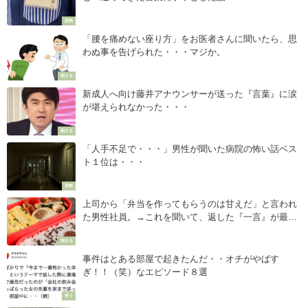
恐怖
「腰を痛めない座り方」をお医者さんに聞いたら、思
わぬ事を告げられた・・・マジか。
刺さる
新成人へ向け藤井アナウンサーが送った『言葉』に涙
が堪えられなかった・・・
刺さる
「人手不足で・・・」男性が聞いた病院の怖い話ベス
ト１位は・・・
恐怖
上司から「弁当を作ってもらうのは甘えだ」と言われ
た男性社員。→これを聞いて、返した『一言』が最強
すぎた・・・
刺さる
事件はとある部屋で起きたんだ・・オチがやばす
ぎ！！（笑）なエピソード８選
笑う