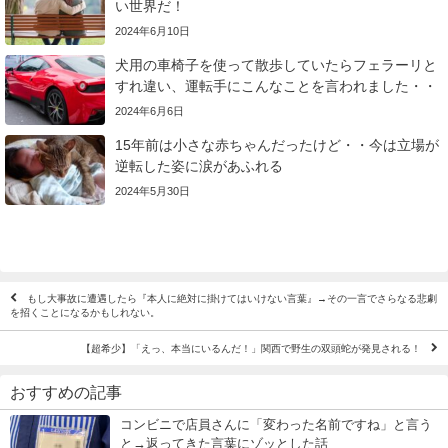
い世界だ！
2024年6月10日
犬用の車椅子を使って散歩していたらフェラーリと
すれ違い、運転手にこんなことを言われました・・
2024年6月6日
15年前は小さな赤ちゃんだったけど・・今は立場が
逆転した姿に涙があふれる
2024年5月30日
もし大事故に遭遇したら『本人に絶対に掛けてはいけない言葉』→その一言でさらなる悲劇
を招くことになるかもしれない。
【超希少】「えっ、本当にいるんだ！」関西で野生の双頭蛇が発見される！
おすすめの記事
コンビニで店員さんに「変わった名前ですね」と言う
と→返ってきた言葉にゾッとした話