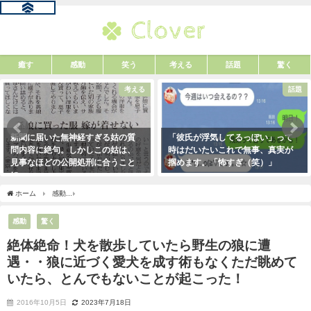
癒す
感動
笑う
考える
話題
驚く
考える
話題
新聞に届いた無神経すぎる姑の質
「彼氏が浮気してるっぽい」って
問内容に絶句。しかしこの姑は、
時はだいたいこれで無事、真実が
見事なほどの公開処刑に合うこと
掴めます。「怖すぎ（笑）」
に・・・
2021年1月29日
2021年3月13日
ホーム
感動
絶体絶命！犬を散歩していたら野生の狼に遭遇・・狼に近づく愛犬を成
感動
驚く
絶体絶命！犬を散歩していたら野生の狼に遭
遇・・狼に近づく愛犬を成す術もなくただ眺めて
いたら、とんでもないことが起こった！
2016年10月5日
2023年7月18日