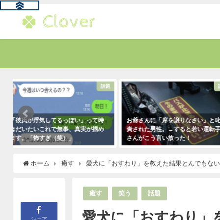
題
話題
お爺さんに「席を譲りなさい」と叱
新人が「クレーマーが『上の
責された男性。→すると若い運転手
われ』と言っています」と報
さんがこう言い放った！
きたので「そのレベルであれ
も大丈夫だよ！」と言ったら
2021年5月2日
クレーマーにこう言い放った
ホーム
癒す
愛犬に「おすわり」を教えた結果とんでもない
（笑）
2021年5月10日
癒す
笑う
話題
愛犬に「おすわり」
シェア