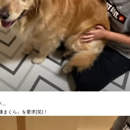
が…
まくら』を要求(笑)！