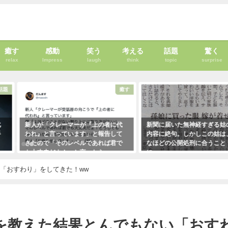
癒す
感動
笑う
考える
話題
驚く
relax
Impress
laugh
think
topic
surprise
癒す
考える
者に代
新聞に届いた無神経すぎる姑の質問
「彼氏が浮気してるっぽ
告して
内容に絶句。しかしこの姑は、見事
はだいたいこれで無事、
ば君で
なほどの公開処刑に合うこと
ます。「怖すぎ（笑）」
・・・
に・・・
2021年1月29日
！
2021年3月13日
「おすわり」をしてきた！ww
を教えた結果とんでもない「おす