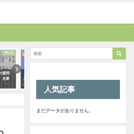
話題
話題
い」って時
お爺さんに「席を譲りなさい」と叱
新人が「クレーマー
真実が掴め
責された男性。→すると若い運転手
われ』と言っていま
さんがこう言い放った！
きたので「そのレベ
人気記事
も大丈夫だよ！」と
2021年5月2日
クレーマーにこう言
（笑）
2021年5月10日
まだデータがありません。
わ