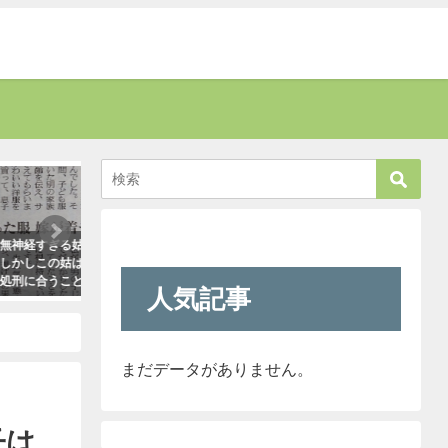
考える
話題
る姑の質問
「彼氏が浮気してるっぽい」って時
お爺さんに「席を譲
姑は、見事
はだいたいこれで無事、真実が掴め
責された男性。→す
こと
ます。「怖すぎ（笑）」
さんがこう言い放っ
人気記事
2021年1月29日
2021年5月2日
まだデータがありません。
子は