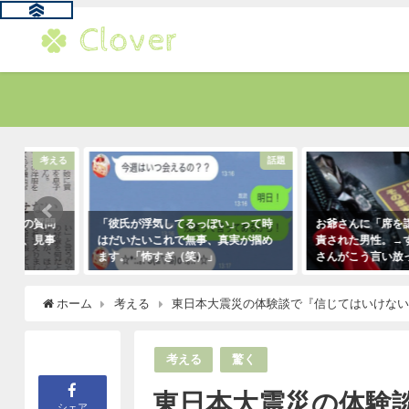
る
話題
「彼氏が浮気してるっぽい」って時
お爺さんに「席を譲りなさい
はだいたいこれで無事、真実が掴め
責された男性。→すると若い
ます。「怖すぎ（笑）」
さんがこう言い放った！
2021年1月29日
2021年5月2日
ホーム
考える
東日本大震災の体験談で『信じてはいけな
考える
驚く
東日本大震災の体験
シェア