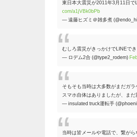
東日本大震災が2011年3月11日で
com/a1jVBk0bPb
— 遠藤ヒズミ＠雑多煮 (@endo_hi
むしろ震災がきっかけでLINEで
— ロデム2合 (@type2_rodem)
Feb
そもそも当時は大多数がまだガラ
スマホ自体はありましたが、まだ
— insulated truck運転手 (@phoeni
当時は皆メールや電話で、繋がら