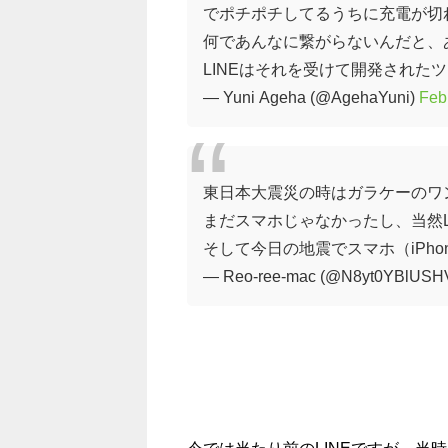
でポチポチしてるうちに充電が切
何であんなに繋がらないんだと、
LINEはそれを受けて開発された
— Yuni Ageha (@AgehaYuni)
Feb
東日本大震災の時はガラケーのワ
まだスマホじゃなかったし、当然L
そして今日の地震でスマホ（iPh
— Reo-ree-mac (@N8yt0YBlUSH
今では当たり前のLINEですが、当