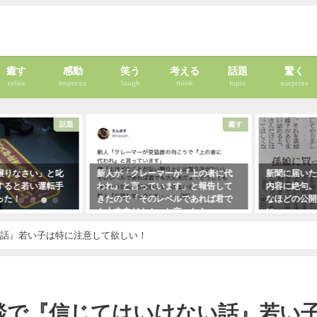
癒す
感動
笑う
考える
話題
驚く
relax
Impress
laugh
think
topic
surprise
話題
癒す
」と叱
新人が「クレーマーが『上の者に代
新聞に届いた無神経すぎ
運転手
われ』と言っています」と報告して
内容に絶句。しかしこの
きたので「そのレベルであれば君で
なほどの公開処刑に合う
も大丈夫だよ！」と言ったら・・・
に・・・
クレーマーにこう言い放った！
2021年3月13日
い話』若い子は特に注意して欲しい！
（笑）
2021年5月10日
談で『信じてはいけない話』若い