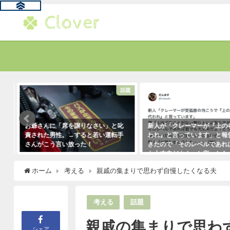
題
話題
お爺さんに「席を譲りなさい」と叱
新人が「クレーマーが『上の
責された男性。→すると若い運転手
われ』と言っています」と報
さんがこう言い放った！
きたので「そのレベルであれ
も大丈夫だよ！」と言ったら
2021年5月2日
クレーマーにこう言い放った
ホーム
考える
親戚の集まりで思わず自慢したくなる夫
（笑）
2021年5月10日
考える
話題
親戚の集まりで思わ
シェア