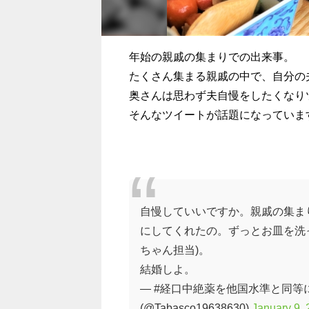
年始の親戚の集まりでの出来事。
たくさん集まる親戚の中で、自分の
奥さんは思わず夫自慢をしたくなり
そんなツイートが話題になっていま
自慢していいですか。親戚の集ま
にしてくれたの。ずっとお皿を洗
ちゃん担当)。
結婚しよ。
— #経口中絶薬を他国水準と同等に入
(@Tabasco19638630)
January 9,