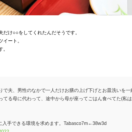
夫だけ○○をしてくれたんだそうです。
ツイート。
す。
りで夫、男性のなかで一人だけお膳の上げ下げとお皿洗いを一
ってる母に代わって、途中から母が座ってごはん食べてた(私
手できる環境を求めます。Tabasco7m←38w3d
 2022