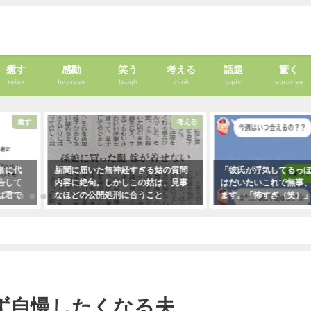
癒す
感動
笑う
考える
話題
驚く
relax
Impress
laugh
think
topic
surprise
癒す
考える
者に代
新聞に届いた無神経すぎる姑の質問
「彼氏が浮気してるっぽ
告して
内容に絶句。しかしこの姑は、見事
はだいたいこれで無事、
ば君で
なほどの公開処刑に合うこと
ます。「怖すぎ（笑）」
・・・
に・・・
2021年1月29日
！
2021年3月13日
ず自慢したくなる夫