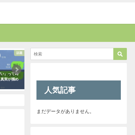
話題
話題
い」って時
お爺さんに「席を譲りなさい」と叱
新人が「クレーマー
真実が掴め
責された男性。→すると若い運転手
われ』と言っていま
さんがこう言い放った！
きたので「そのレベ
人気記事
も大丈夫だよ！」と
2021年5月2日
クレーマーにこう言
（笑）
2021年5月10日
まだデータがありません。