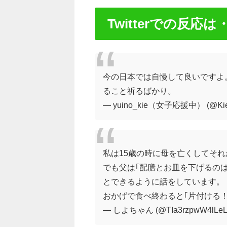
Twitterでの反応は
今の日本では自慢して良いですよ
ること祈るばかり。
— yuino_kie（女子応援中） (@Kie
私は15歳の時に母を亡くしてそ
でも父は｢配膳とお皿を下げるの
とできるように話をしています。
おかげで食べ終わると｢片付ける
— しよちゃん (@TIa3rzpwW4lLeL