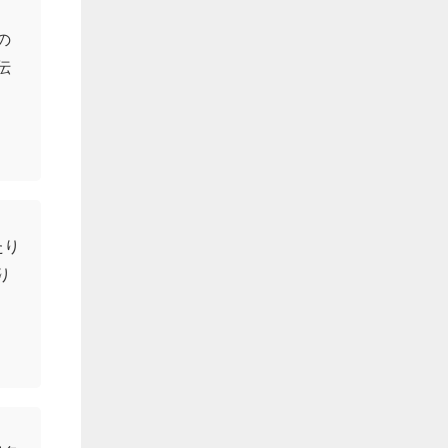
の
伝
たり
り