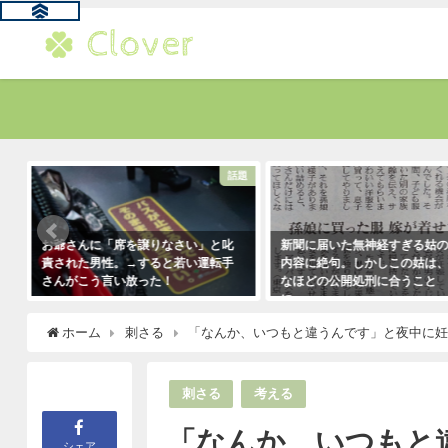
題
話題
お爺さんに「席を譲りなさい」と叱
新聞に届いた無神経すぎる姑
責された男性。→すると若い運転手
内容に絶句。しかしこの姑は
さんがこう言い放った！
なほどの公開処刑に合うこと
に・・・
2021年5月2日
2021年3月13日
ホーム
刺さる
「なんか、いつもと違うんです」と夜中に
刺さる
考える
「なんか、いつもと
シェア