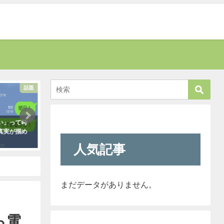
話題
話題
い」って時
お爺さんに「席を譲りなさい」と叱
新聞に届いた無神経
真実が掴め
責された男性。→すると若い運転手
内容に絶句。しかし
さんがこう言い放った！
なほどの公開処刑に
人気記事
に・・・
2021年5月2日
2021年3月13日
まだデータがありません。
ら電