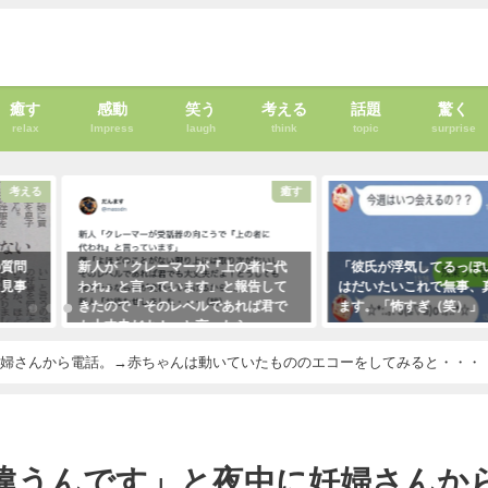
癒す
感動
笑う
考える
話題
驚く
relax
Impress
laugh
think
topic
surprise
考える
癒す
の質問
新人が「クレーマーが『上の者に代
「彼氏が浮気してるっぽ
、見事
われ』と言っています」と報告して
はだいたいこれで無事、
きたので「そのレベルであれば君で
ます。「怖すぎ（笑）」
も大丈夫だよ！」と言ったら・・・
2021年1月29日
クレーマーにこう言い放った！
妊婦さんから電話。→赤ちゃんは動いていたもののエコーをしてみると・・・
（笑）
2021年5月10日
違うんです」と夜中に妊婦さんか