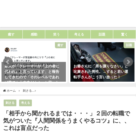
癒す
感動
笑う
考える
話題
驚く
癒す
話題
新人が「クレーマーが『上の者に
お爺さんに「席を譲りなさい」と
代われ』と言っています」と報告
叱責された男性。→すると若い運
してきたので「そのレベルであれ
転手さんがこう言い放った！
ば君でも大丈夫だよ！」と言った
2021年5月2日
ら・・・クレーマーにこう言い放
ホーム
刺さる
「相手から聞かれるまでは・・・」２回の転職で気がついた『人間関
った！（笑）
2021年5月10日
刺さる
考える
「相手から聞かれるまでは・・・」２回の転職で
気がついた『人間関係をうまくやるコツ』に、、
これは盲点だった