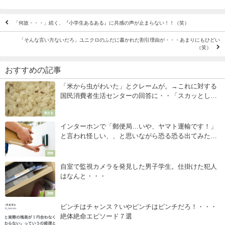
「何故・・・」続く、『小学生あるある』に共感の声が止まらない！！（笑）
「そんな言い方ないだろ」ユニクロのふだに書かれた割引理由が・・・あまりにもひどい
（笑）
おすすめの記事
「米から虫がわいた」とクレームが。→これに対する
国民消費者生活センターの回答に・・「スカッとし
た」「よく言った！」
刺さる
インターホンで「郵便局…いや、ヤマト運輸です！」
と言われ怪しい、、と思いながら恐る恐る出てみた
ら・・・
恐怖
自室で監視カメラを発見した男子学生。仕掛けた犯人
はなんと・・・
恐怖
ピンチはチャンス？いやピンチはピンチだろ！・・・
絶体絶命エピソード７選