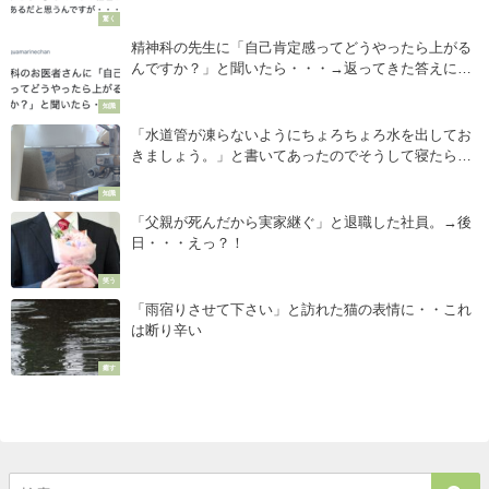
驚く
精神科の先生に「自己肯定感ってどうやったら上がる
んですか？」と聞いたら・・・→返ってきた答えに考
えさせられる！
知識
「水道管が凍らないようにちょろちょろ水を出してお
きましょう。」と書いてあったのでそうして寝たら翌
朝・・・えーーー！！！！
知識
「父親が死んだから実家継ぐ」と退職した社員。→後
日・・・えっ？！
笑う
「雨宿りさせて下さい」と訪れた猫の表情に・・これ
は断り辛い
癒す