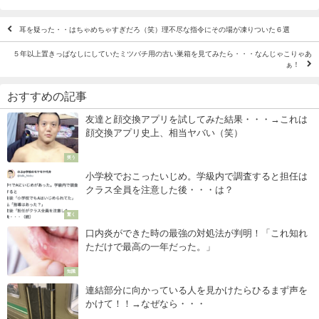
耳を疑った・・はちゃめちゃすぎだろ（笑）理不尽な指令にその場が凍りついた６選
５年以上置きっぱなしにしていたミツバチ用の古い巣箱を見てみたら・・・なんじゃこりゃあ
ぁ！
おすすめの記事
友達と顔交換アプリを試してみた結果・・・→これは
顔交換アプリ史上、相当ヤバい（笑）
笑う
小学校でおこったいじめ。学級内で調査すると担任は
クラス全員を注意した後・・・は？
驚く
口内炎ができた時の最強の対処法が判明！「これ知れ
ただけで最高の一年だった。」
知識
連結部分に向かっている人を見かけたらひるまず声を
かけて！！→なぜなら・・・