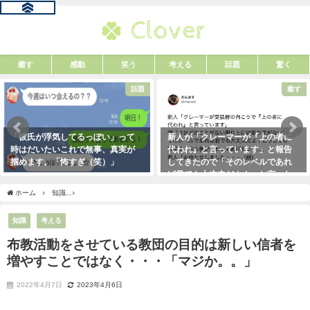
癒す
感動
笑う
考える
話題
驚く
話題
癒す
「彼氏が浮気してるっぽい」って
新人が「クレーマーが『上の者に
時はだいたいこれで無事、真実が
代われ』と言っています」と報告
掴めます。「怖すぎ（笑）」
してきたので「そのレベルであれ
ば君でも大丈夫だよ！」と言った
2021年1月29日
ら・・・クレーマーにこう言い放
ホーム
知識
布教活動をさせている教団の目的は新しい信者を増やすことではなく・
った！（笑）
2021年5月10日
知識
考える
布教活動をさせている教団の目的は新しい信者を
増やすことではなく・・・「マジか。。」
2022年4月7日
2023年4月6日