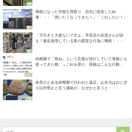
知識
廃校になった学校を買取り、自宅に改造した結
果・・・「買いたくなってきた！」「これしたい！」
驚く
「万引きと大差ないですよ」手芸店の店員さんが訴
え！最近急増している客の悪質な行為に唖然・・・
怒り
幼稚園で「死ね」という言葉が流行していて母親にも
使ってきた娘。→これを受け、母親はこんな行動
に・・・
刺さる
奈良のとある幼稚園で行われた遠足。お弁当はおにぎ
り以外禁止と言う連絡が。なぜかと言うと・・・
知識