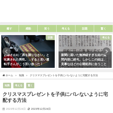
癒す
感動
笑う
考える
話題
驚く
話題
考える
お爺さんに「席を譲りなさい」と
新聞に届いた無神経すぎる姑の質
叱責された男性。→すると若い運
問内容に絶句。しかしこの姑は、
転手さんがこう言い放った！
見事なほどの公開処刑に合うこと
に・・・
2021年5月2日
2021年3月13日
ホーム
知識
クリスマスプレゼントを子供にバレないように宅配する方法
知識
考える
驚く
クリスマスプレゼントを子供にバレないように宅
配する方法
2023年12月24日
2023年12月24日