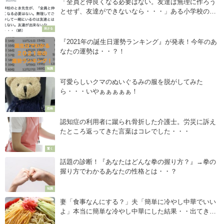
「全員と仲良くなる必要はない。友達は無理に作ろう
とせず、友達ができないなら・・・」ある小学校の先
生の言葉が胸に突き刺さる！
刺さる
『2021年の誕生日運勢ランキング』が発表！今年のあ
なたの運勢は・・？！
知識
可愛らしいクマのぬいぐるみの服を脱がしてみた
ら・・・いやぁぁぁぁぁ！
恐怖
認知症の利用者に蹴られ骨折した介護士。労災に訴え
たところ返ってきた言葉はコレでした・・・
驚く
話題の診断！『あなたはどんな拳の握り方？』→拳の
握り方でわかるあなたの性格とは・・？
知識
妻「食事なんにする？」夫「簡単に冷やし中華でいい
よ」本当に簡単な冷やし中華にした結果・・出てきた
冷やし中華に目がテンww