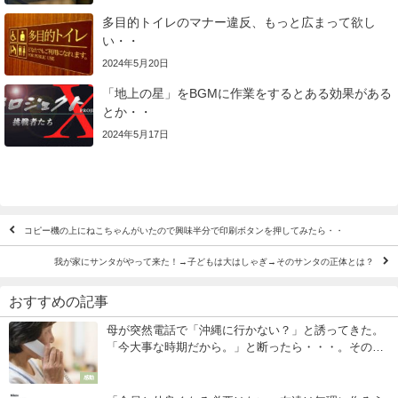
多目的トイレのマナー違反、もっと広まって欲し
い・・
2024年5月20日
「地上の星」をBGMに作業をするとある効果がある
とか・・
2024年5月17日
コピー機の上にねこちゃんがいたので興味半分で印刷ボタンを押してみたら・・
我が家にサンタがやって来た！→子どもは大はしゃぎ→そのサンタの正体とは？
おすすめの記事
母が突然電話で「沖縄に行かない？」と誘ってきた。
「今大事な時期だから。」と断ったら・・・。その後
の展開に涙が止まらない。
感動