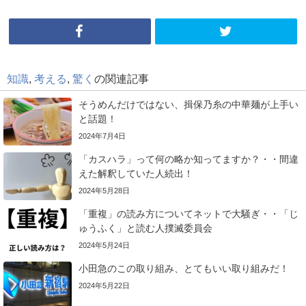
知識
,
考える
,
驚く
の関連記事
そうめんだけではない、揖保乃糸の中華麺が上手い
と話題！
2024年7月4日
「カスハラ」って何の略か知ってますか？・・間違
えた解釈していた人続出！
2024年5月28日
「重複」の読み方についてネットで大騒ぎ・・「じ
ゅうふく」と読む人撲滅委員会
2024年5月24日
小田急のこの取り組み、とてもいい取り組みだ！
2024年5月22日