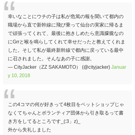
幸いなことにウチの子は私が危篤の報を聞いて都内の
職場から直で新幹線に飛び乗って仙台の実家に帰るま
で頑張ってくれて、最後に抱きしめたら意識朦朧なの
にGrrと喉を鳴らしてくれて幸せだったと教えてくれま
した。そして私が最終新幹線で都内に戻っている最中
に召されました。そんなあの子に感謝。
— CityJacker（ZZ SAKAMOTO） (@cityjacker)
Januar
y 10, 2018
この4コマの何が好きって4枚目をペットショップじゃ
なくてちゃんとボランティア団体から引き取るって書
き方をしてるところです_(:3」z)_
外から失礼しました