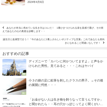
2024年4月6日
あなたが本当に求めている生き方はコレだ！ 1番ひきつけられる扉を直感で選び、その答
えであなたの心の奥底を診断します・・
誕生日と血液型で占う！『今のあなたに1番ふさわしいポジティブな言葉』これであなたも前向
きになれること間違いなしです！
おすすめの記事
ディズニーで「カバンに何かついてますよ」と声をか
けられた男性。見てみると・・・これはヤバイ
感動
小３の娘の足に鉛筆を刺したクラスの男子。→その後
の展開に愕然・・・
怒り
「お金がない人は生き物を飼うなって言うんですか」
と聞かれたら・・耳の穴かっぽじってよく聞くがいい