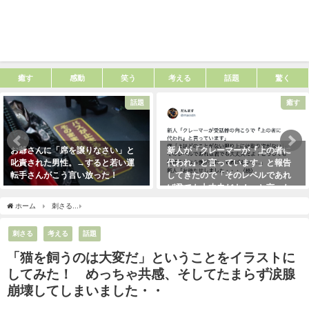
癒す
感動
笑う
考える
話題
驚く
話題
癒す
お爺さんに「席を譲りなさい」と
新人が「クレーマーが『上の者に
叱責された男性。→すると若い運
代われ』と言っています」と報告
転手さんがこう言い放った！
してきたので「そのレベルであれ
ば君でも大丈夫だよ！」と言った
2021年5月2日
ら・・・クレーマーにこう言い放
ホーム
刺さる
「猫を飼うのは大変だ」ということをイラストにしてみた！ めっち
った！（笑）
2021年5月10日
刺さる
考える
話題
「猫を飼うのは大変だ」ということをイラストに
してみた！ めっちゃ共感、そしてたまらず涙腺
崩壊してしまいました・・