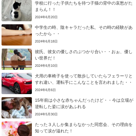
学校に行った子供たちを待つ子猫の背中の哀愁がた
まらん！！
2024年6月20日
中学生の時、陰キャラだった私、その時の経験があ
ったから・・
2024年6月18日
彼氏、彼女の優しさのぶつかり合い・・おぉ、優し
い世界だ！
2024年6月10日
犬用の車椅子を使って散歩していたらフェラーリと
すれ違い、運転手にこんなことを言われました・・
2024年6月6日
15年前は小さな赤ちゃんだったけど・・今は立場が
逆転した姿に涙があふれる
2024年5月30日
たった３人しか集まらなかった同窓会、その理由を
知って涙が溢れた！