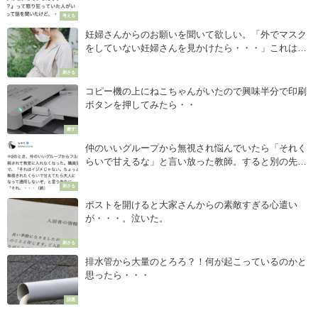
これが答えだ８選
考える
妊婦さんからのお願いを聞いて欲しい。「外でマスク
をしていない妊婦さんを見かけたら・・・」これは深
刻な問題。
刺さる
コピー機の上にねこちゃんがいたので興味半分で印刷
ボタンを押してみたら・・
癒す
仲のいいグループから無視され悩んでいたら「それく
らいで甘えるな」と言い放った教師。すると別の先生
が・・・
刺さる
ポストを開けると大家さんからの素敵すぎる心遣い
が・・・。泣いた。
刺さる
排水管から大量のとろろ？！何が起こっているのかと
思ったら・・・
話題