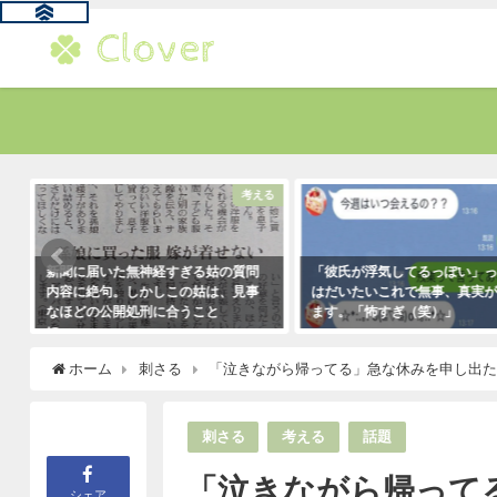
す
考える
新聞に届いた無神経すぎる姑の質問
「彼氏が浮気してるっぽい」
内容に絶句。しかしこの姑は、見事
はだいたいこれで無事、真実
なほどの公開処刑に合うこと
ます。「怖すぎ（笑）」
に・・・
2021年1月29日
2021年3月13日
ホーム
刺さる
「泣きながら帰ってる」急な休みを申し出
刺さる
考える
話題
「泣きながら帰って
シェア