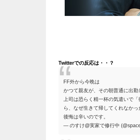
Twitter
での反応は・・？
FF外から今晩は
かつて親友が、その朝普通に出勤
上司は恐らく精一杯の気遣いで「
ら、なぜ生きて帰してくれなかっ
後悔は辛いのです。
— のすけ@実家で修行中 (@spaceru