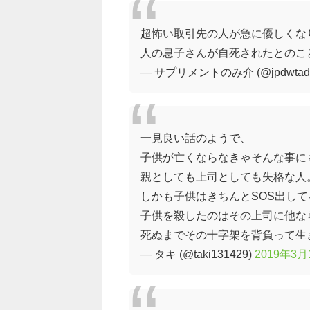
超怖い取引先の人が急に優しくな
人の息子さんが自死されたとのこ
— サプリメントのみ介 (@jpdwtadw
一見良い話のようで、
子供が亡くならなきゃそんな事に
親としても上司としても失格な人
しかも子供はきちんとSOS出し
子供を殺したのはその上司に他な
死ぬまでその十字架を背負って生
— タキ (@taki131429)
2019年3月