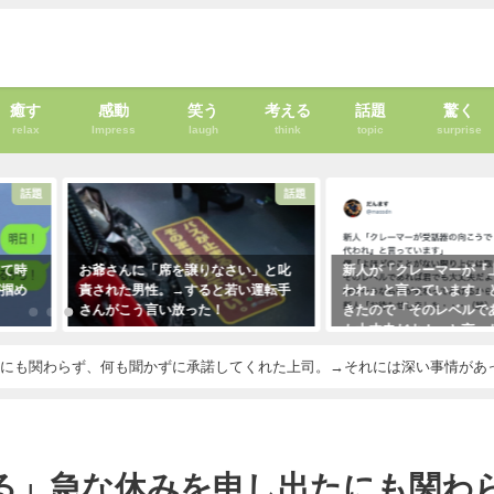
癒す
感動
笑う
考える
話題
驚く
relax
Impress
laugh
think
topic
surprise
話題
話題
って時
お爺さんに「席を譲りなさい」と叱
新人が「クレーマーが『
が掴め
責された男性。→すると若い運転手
われ』と言っています」
さんがこう言い放った！
きたので「そのレベルで
も大丈夫だよ！」と言っ
2021年5月2日
クレーマーにこう言い放
たにも関わらず、何も聞かずに承諾してくれた上司。→それには深い事情があ
（笑）
2021年5月10日
る」急な休みを申し出たにも関わ