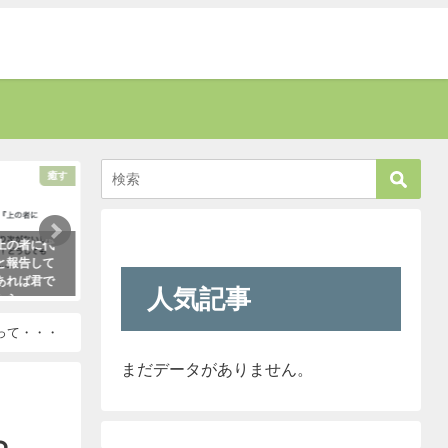
癒す
考える
上の者に代
新聞に届いた無神経すぎる姑の質問
「彼氏が浮気してる
と報告して
内容に絶句。しかしこの姑は、見事
はだいたいこれで無
あれば君で
なほどの公開処刑に合うこと
ます。「怖すぎ（笑
人気記事
たら・・・
に・・・
2021年1月29日
った！
2021年3月13日
って・・・
まだデータがありません。
ら