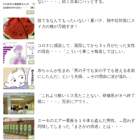
ない・・・」続く言葉にハッとする。
刺さる
捨てるなんてもったいない！夏バテ、熱中症対策にス
イカの種が万能すぎ！
知識
コロナに感染して、退院してから３ヶ月がたった女性
の現在・・・「こういう事こそ報道してほしい」
恐怖
赤ちゃんが生まれ「男の子でも女の子でも使える名前
にしたんだ」という夫婦。→その理由に涙が溢れ
る・・・
話題
「これより酷いミス見たことない」研修医がオペ終了
後に・・・。完全にアウト。
未分類
スーモのエアー看板を１６体も盗んだ男性。→思わず
同情してしまった『まさかの供述』とは・・・
癒す