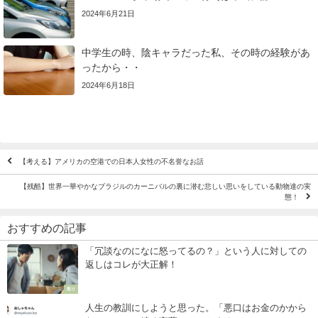
2024年6月21日
中学生の時、陰キャラだった私、その時の経験があ
ったから・・
2024年6月18日
【考える】アメリカの空港での日本人女性の不名誉なお話
【残酷】世界一華やかなブラジルのカーニバルの裏に潜む悲しい思いをしている動物達の実
態！
おすすめの記事
「冗談なのになに怒ってるの？」という人に対しての
返しはコレが大正解！
怒り
人生の教訓にしようと思った。「悪口はお金のかから