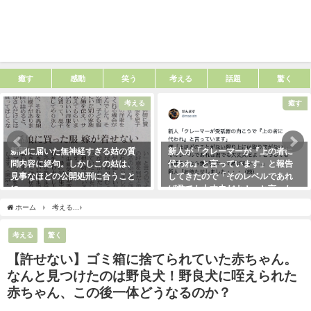
癒す
感動
笑う
考える
話題
驚く
考える
癒す
新聞に届いた無神経すぎる姑の質
新人が「クレーマーが『上の者に
問内容に絶句。しかしこの姑は、
代われ』と言っています」と報告
見事なほどの公開処刑に合うこと
してきたので「そのレベルであれ
に・・・
ば君でも大丈夫だよ！」と言った
ら・・・クレーマーにこう言い放
2021年3月13日
ホーム
考える
【許せない】ゴミ箱に捨てられていた赤ちゃん。なんと見つけたのは
った！（笑）
2021年5月10日
考える
驚く
【許せない】ゴミ箱に捨てられていた赤ちゃん。
なんと見つけたのは野良犬！野良犬に咥えられた
赤ちゃん、この後一体どうなるのか？