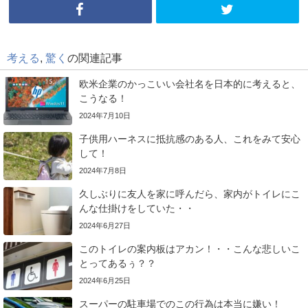
考える
,
驚く
の関連記事
欧米企業のかっこいい会社名を日本的に考えると、
こうなる！
2024年7月10日
子供用ハーネスに抵抗感のある人、これをみて安心
して！
2024年7月8日
久しぶりに友人を家に呼んだら、家内がトイレにこ
んな仕掛けをしていた・・
2024年6月27日
このトイレの案内板はアカン！・・こんな悲しいこ
とってあるぅ？？
2024年6月25日
スーパーの駐車場でのこの行為は本当に嫌い！