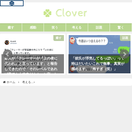
癒す
感動
笑う
考える
話題
驚く
癒す
話題
新人が「クレーマーが『上の者に
「彼氏が浮気してるっぽい」って
代われ』と言っています」と報告
時はだいたいこれで無事、真実が
してきたので「そのレベルであれ
掴めます。「怖すぎ（笑）」
ば君でも大丈夫だよ！」と言った
2021年1月29日
ら・・・クレーマーにこう言い放
ホーム
考える
JALの航空券を１６万円も払ってキャンセルした女性。その理由は・・
った！（笑）
2021年5月10日