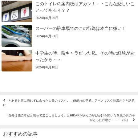
このトイレの案内板はアカン！・・こんな悲しいこ
とってあるぅ？？
2024年6月25日
スーパーの駐車場でのこの行為は本当に嫌い！
2024年6月21日
中学生の時、陰キャラだった私、その時の経験があ
ったから・・
2024年6月18日
とあるお店に売れずに余った大量のマスク。→値崩れの予感。アベノマスク効果か？と話題
に
「自分は感染者だと思って過ごしましょう」とHIKAKINさんの呼びかけを聞いた５歳の男の子
がとった行動が・・・（笑）
おすすめの記事