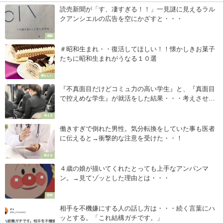
読売新聞が「す、凄すぎる！！」一見謎に見えるラル
クアンシエルの広告を空にかざすと・・・
感動
＃昭和生まれ・・復活してほしい！！懐かしきお菓子
たちに昭和生まれがうなる１０選
懐かしい
『不真面目だけどコミュ力の高い学生』と、『真面目
で控えめな学生』が就活をした結果・・・考えさせら
れる。
考える
働きすぎで倒れた男性。気分転換をしていた事も医者
に伝えると→衝撃的な注意を受けた・・！
刺さる
４歳の娘が描いてくれたとっても上手なアンパンマ
ン。→見てゾッとした理由とは・・・
恐怖
相手を不機嫌にする人の話し方は・・・続く言葉にハ
ッとする。「これ結構ガチです。」