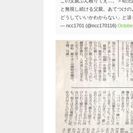
この父親ぶん殴りてえ…。＞幼児
と無視し続ける父親。あてつけの
どうしていいかわからない」と涙
— ncc1701 (@ncc170116)
Octobe