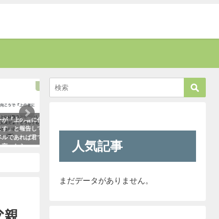
癒す
考える
上の者に代
新聞に届いた無神経すぎる姑の質問
「彼氏が浮気してる
と報告して
内容に絶句。しかしこの姑は、見事
はだいたいこれで無
あれば君で
なほどの公開処刑に合うこと
ます。「怖すぎ（笑
人気記事
たら・・・
に・・・
2021年1月29日
った！
2021年3月13日
まだデータがありません。
父親