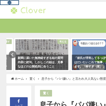
す
考える
新聞に届いた無神経すぎる姑の質問
「彼氏が浮気してるっぽい」
内容に絶句。しかしこの姑は、見事
はだいたいこれで無事、真実
なほどの公開処刑に合うこと
ます。「怖すぎ（笑）」
に・・・
2021年1月29日
2021年3月13日
ホーム
驚く
息子から『パパ嫌い』と言われ大人気ない態
驚く
息子から『パパ嫌い
シェア