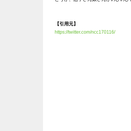
【引用元】
https://twitter.com/ncc170116/