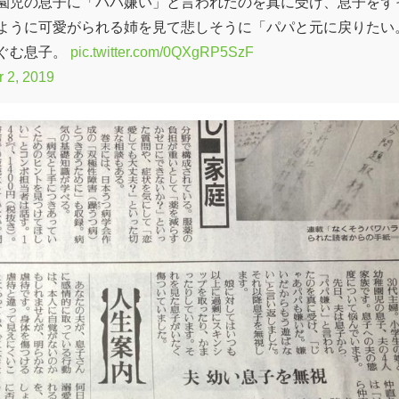
園児の息子に「パパ嫌い」と言われたのを真に受け、息子をず
ように可愛がられる姉を見て悲しそうに「パパと元に戻りたい
ぐむ息子。
pic.twitter.com/0QXgRP5SzF
r 2, 2019