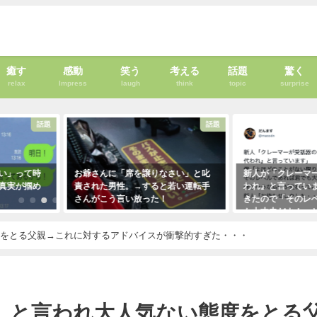
癒す
感動
笑う
考える
話題
驚く
relax
Impress
laugh
think
topic
surprise
話題
話題
って時
お爺さんに「席を譲りなさい」と叱
新人が「クレーマーが『
が掴め
責された男性。→すると若い運転手
われ』と言っています」
さんがこう言い放った！
きたので「そのレベルで
も大丈夫だよ！」と言っ
2021年5月2日
クレーマーにこう言い放
度をとる父親→これに対するアドバイスが衝撃的すぎた・・・
（笑）
2021年5月10日
』と言われ大人気ない態度をとる