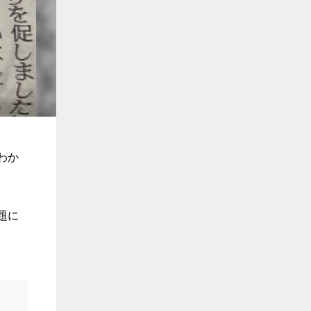
わか
題に