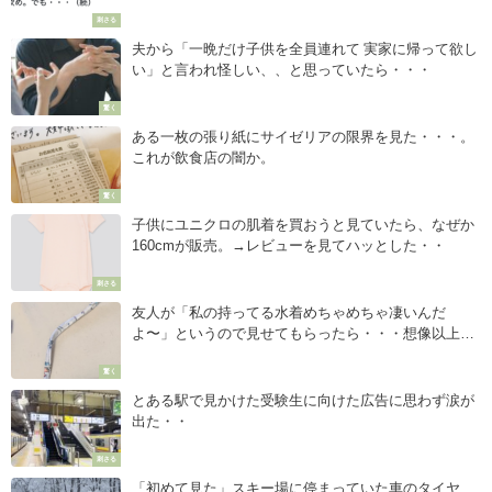
刺さる
夫から「一晩だけ子供を全員連れて 実家に帰って欲し
い」と言われ怪しい、、と思っていたら・・・
驚く
ある一枚の張り紙にサイゼリアの限界を見た・・・。
これが飲食店の闇か。
驚く
子供にユニクロの肌着を買おうと見ていたら、なぜか
160cmが販売。→レビューを見てハッとした・・
刺さる
友人が「私の持ってる水着めちゃめちゃ凄いんだ
よ〜」というので見せてもらったら・・・想像以上の
インパクト
驚く
とある駅で見かけた受験生に向けた広告に思わず涙が
出た・・
刺さる
「初めて見た」スキー場に停まっていた車のタイヤ