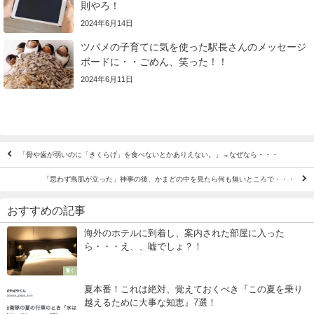
則やろ！
2024年6月14日
ツバメの子育てに気を使った駅長さんのメッセージ
ボードに・・ごめん、笑った！！
2024年6月11日
「骨や歯が弱いのに「きくらげ」を食べないとかありえない。」→なぜなら・・・
「思わず鳥肌が立った」神事の後、かまどの中を見たら何も無いところで・・・
おすすめの記事
海外のホテルに到着し、案内された部屋に入った
ら・・・え、、嘘でしょ？！
驚く
夏本番！これは絶対、覚えておくべき『この夏を乗り
越えるために大事な知恵』7選！