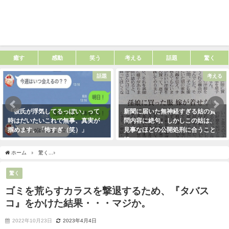
癒す
感動
笑う
考える
話題
驚く
話題
考える
「彼氏が浮気してるっぽい」って
新聞に届いた無神経すぎる姑の質
時はだいたいこれで無事、真実が
問内容に絶句。しかしこの姑は、
掴めます。「怖すぎ（笑）」
見事なほどの公開処刑に合うこと
に・・・
2021年1月29日
2021年3月13日
ホーム
驚く
ゴミを荒らすカラスを撃退するため、『タバスコ』をかけた結果・・・
驚く
ゴミを荒らすカラスを撃退するため、『タバス
コ』をかけた結果・・・マジか。
2022年10月23日
2023年4月4日