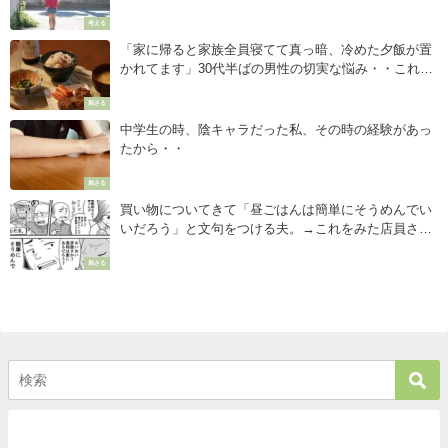
考える
「家に帰ると家族全員寝てて真っ暗、冷めた夕飯が置
かれてます」30代半ばの男性の切実な悩み・・これっ
て普通ですか？→これに対するベストアンサーが心に
刺さる
刺さる・・・！！
中学生の時、陰キャラだった私、その時の経験があっ
たから・・
刺さる
買い物についてきて「昼ごはんは簡単にそうめんでい
いだろう」と文句をつける夫。→これをみた店員さん
が放った一言が・・・
刺さる