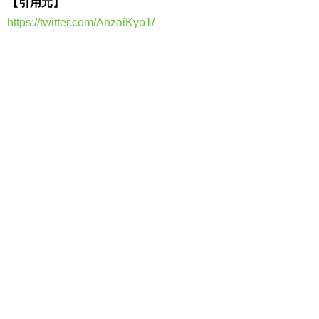
【引用元】
https://twitter.com/AnzaiKyo1/