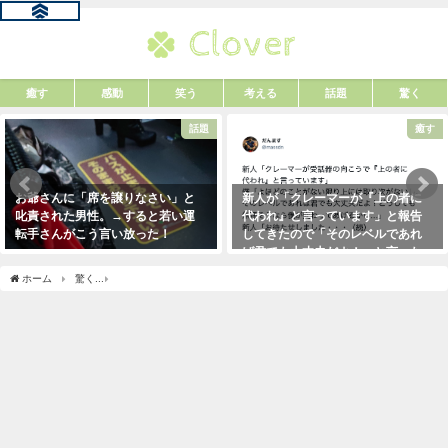
癒す
感動
笑う
考える
話題
驚く
話題
癒す
お爺さんに「席を譲りなさい」と
新人が「クレーマーが『上の者に
叱責された男性。→すると若い運
代われ』と言っています」と報告
転手さんがこう言い放った！
してきたので「そのレベルであれ
ば君でも大丈夫だよ！」と言った
2021年5月2日
ら・・・クレーマーにこう言い放
ホーム
驚く
フルリモート勤務中、若手社員とほとんど連絡が取れずどうしたものか
った！（笑）
2021年5月10日