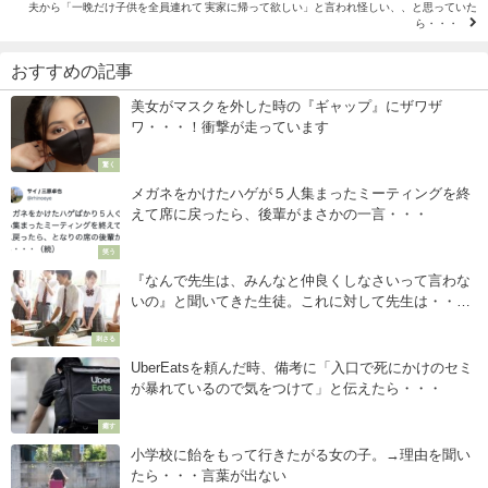
夫から「一晩だけ子供を全員連れて 実家に帰って欲しい」と言われ怪しい、、と思っていた
ら・・・
おすすめの記事
美女がマスクを外した時の『ギャップ』にザワザ
ワ・・・！衝撃が走っています
驚く
メガネをかけたハゲが５人集まったミーティングを終
えて席に戻ったら、後輩がまさかの一言・・・
笑う
『なんで先生は、みんなと仲良くしなさいって言わな
いの』と聞いてきた生徒。これに対して先生は・・・
続く会話が真理すぎて刺さる
刺さる
UberEatsを頼んだ時、備考に「入口で死にかけのセミ
が暴れているので気をつけて」と伝えたら・・・
癒す
小学校に飴をもって行きたがる女の子。→理由を聞い
たら・・・言葉が出ない