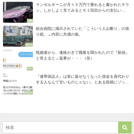
ランボルギーニが月々５万円で乗れると書かれたチラ
シ。しかしよく見てみると６１回目からの支払い
が・・・
話題
総合病院に掲示されていた「こういう人お断り」の張
り紙。→内容に共感の嵐。
刺さる
既婚者から、連絡がきて職業を聞かれたので『探偵』
と答えると→返事が・・・（笑）
笑う
『連帯保証人』は単に返せなくなった借金を肩代わり
する人なんて甘いものじゃない。とある投稿にゾッと
する・・・
刺さる