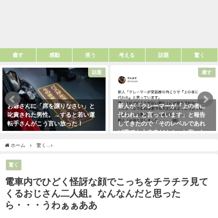
癒す
感動
笑う
考える
話題
驚く
話題
癒す
お爺さんに「席を譲りなさい」と
新人が「クレーマーが『上の者に
叱責された男性。→すると若い運
代われ』と言っています」と報告
転手さんがこう言い放った！
してきたので「そのレベルであれ
ば君でも大丈夫だよ！」と言った
2021年5月2日
ら・・・クレーマーにこう言い放
ホーム
驚く
電車内でひどく怪訝な顔でこっちをチラチラ見てくるおじさん二人組。
った！（笑）
2021年5月10日
驚く
電車内でひどく怪訝な顔でこっちをチラチラ見て
くるおじさん二人組。なんなんだと思った
ら・・・うわぁぁああ