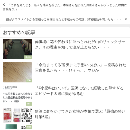
「これを見たとき、色々な地獄を感じた」本屋さんを訪れたお医者さんがゾッとした理由に
言葉を失う・・
娘がクラスメイトから首根っこを掴まれたと学校からの電話。帰宅後話を聞いたら・・・
おすすめの記事
葬儀場に花の代わりに並べられた沢山のリュックサッ
ク。その理由を知って涙が止まらない・・・
刺さる
「今泊まってる宿 天井に手形いっぱい」→投稿された
写真を見たら・・・ひぇっ、、マジか
恐怖
『#小児科はいいぞ』医師になって経験した尊すぎる
エピソード８選に頬がゆるむ
癒す
飲酒に命をかけてきた女性が本気で選ぶ『最強の酔い
対策6選』
知識