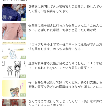
突然家に訪問してきた警察官と名乗る男。怪しんでい
たら驚くべき発言をしてきて・・・
恐怖
保育園に娘を迎えに行ったら保育士さんに「ごめんな
さい」と謝られた母親。何事かと思ったら娘が現
れ・・・
癒す
「ゴキブリを今までで一番スマートに退治ができた方
法を共有します」めっちゃ参考になる！
知識
遺影写真を作る女性が目の当たりにした、「１０年経
っても忘れられない。」という震災の現実・・
考える
毎日お弁当を完食して帰ってくる娘。ある日先生から
衝撃の事実を告げられ両親は泣きながら謝ることに。
なぜなら・・・
刺さる
なんでそこで改行してしまったんだ！（笑）意味深に
なってしまった文章８選！