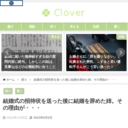
癒す
感動
笑う
考える
話題
驚く
考える
話題
新聞に届いた無神経すぎる姑の質
お爺さんに「席を譲りなさい」と
問内容に絶句。しかしこの姑は、
叱責された男性。→すると若い運
見事なほどの公開処刑に合うこと
転手さんがこう言い放った！
に・・・
2021年5月2日
2021年3月13日
ホーム
怒り
結婚式の招待状を送った後に結婚を辞めた姉。その理由が・・・
怒り
驚く
結婚式の招待状を送った後に結婚を辞めた姉。そ
の理由が・・・
2022年11月5日
2023年6月2日