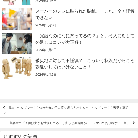
2024年3月6日
スーパーのレジに貼られた貼紙。→これ、全く理解
できない！
2024年1月30日
「冗談なのになに怒ってるの？」という人に対して
の返しはコレが大正解！
2024年1月8日
被災地に対して不謹慎？ こういう状況だからこそ
勘違いしてはいけないこと！
2024年1月2日
電車でヘルプマークをつけた女の子に席を譲ろうとすると、ヘルプマークを素早く裏返
し・・・
美容室で「子供は夫がお世話してる」と言うと美容師が・・・マジであり得ない一言。
おすすめの記事